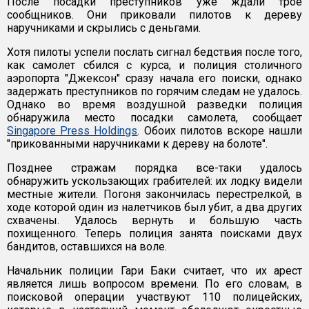
После посадки преступников уже ждали трое
сообщников. Они приковали пилотов к дереву
наручниками и скрылись с деньгами.
Хотя пилоты успели послать сигнал бедствия после того,
как самолет сбился с курса, и полиция столичного
аэропорта "Джексон" сразу начала его поиски, однако
задержать преступников по горячим следам не удалось.
Однако во время воздушной разведки полиция
обнаружила место посадки самолета, сообщает
Singapore Press Holdings
. Обоих пилотов вскоре нашли
"прикованными наручниками к дереву на болоте".
Позднее стражам порядка все-таки удалось
обнаружить ускользающих грабителей: их лодку видели
местные жители. Погоня закончилась перестрелкой, в
ходе которой один из налетчиков был убит, а два других
схвачены. Удалось вернуть и большую часть
похищенного. Теперь полиция занята поисками двух
бандитов, оставшихся на воле.
Начальник полиции Гари Баки считает, что их арест
является лишь вопросом времени. По его словам, в
поисковой операции участвуют 110 полицейских,