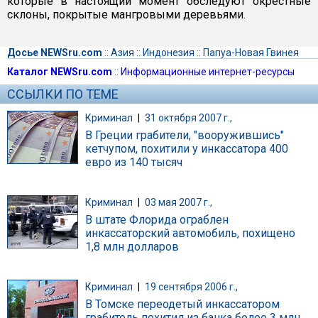
которые в настоящий момент обследуют окрестные
склоны, покрытые мангровыми деревьями.
Досье NEWSru.com
::
Азия
::
Индонезия
::
Папуа-Новая Гвинея
Каталог NEWSru.com
::
Информационные интернет-ресурсы
ССЫЛКИ ПО ТЕМЕ
Криминал
|
31 октября 2007 г.,
В Греции грабители, "вооружившись"
кетчупом, похитили у инкассатора 400
евро из 140 тысяч
Криминал
|
03 мая 2007 г.,
В штате Флорида ограблен
инкассаторский автомобиль, похищено
1,8 млн долларов
Криминал
|
19 сентября 2006 г.,
В Томске переодетый инкассатором
грабитель похитил из банка более 3 млн