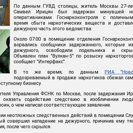
По данным ГУВД столицы, житель Москвы 27-ле
Самвел Ирицян был задержан минувшей н
оперативниками Госнаркоконтроля с поличны
время сбыта наркотических веществ и доставл
дежурную часть этого ведомства.
Около 07:00 в помещение отделения Госнаркокон
ворвались сообщники задержанного, которые из
дежурного, освободили подельника и скрыл
Объявлен план "Вулкан-5" по розыску наркоторго
сообщает "Интерфакс".
В то же время, по данным
РИА "Ново
подозреваемый в продаже наркотиков сбежал сам
ступному бизнесу.
ителя Управления ФСНК по Москве, после задержания И
ь оказать содействие следствию в изобличении люде
роин, о чем написал соответствующее заявление.
нии неотложных следственных действий в помещении С
й совершил нападение на дежурного, причинив ему тя
, после чего скрылся.