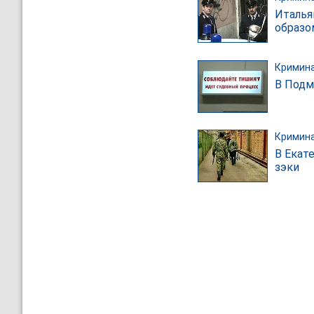
Италья
образо
Кримин
В Подм
Кримин
В Екат
зэки