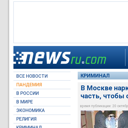
По данным ГУВД ст
Около 07:00 в поме
оперативниками Гос
задержанного, кото
веществ и доставле
Объявлен план "Вул
КРИМИНАЛ
ВСЕ НОВОСТИ
Архив NEWSru.com
Архив NEWSru.com
ПАНДЕМИЯ
В Москве нар
В РОССИИ
часть, чтобы
В МИРЕ
время публикации: 20 октября
ЭКОНОМИКА
РЕЛИГИЯ
КРИМИНАЛ