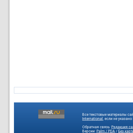
Все текстовые материалы са
International
, если не указано
Обратная связь:
Редакция са
Версии:
Palm / PDA
/
Без карт