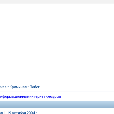
сква
::
Криминал
::
Побег
нформационные интернет-ресурсы
ал
|
19 октября 2004 г.,