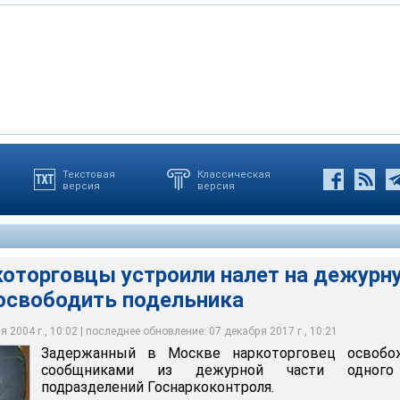
Текстовая
Классическая
версия
версия
олицы, житель Москвы был задержан минувшей ночью
щение отделения Госнаркоконтроля ворвались сообщники
наркоконтроля с поличным во время сбыта наркотических
рые избили дежурного, освободили подельника и скрылись.
н в дежурную часть этого ведомства
кан-5" по розыску наркоторговцев
которговцы устроили налет на дежурн
 освободить подельника
 2004 г., 10:02 | последнее обновление: 07 декабря 2017 г., 10:21
Задержанный в Москве наркоторговец освобо
сообщниками из дежурной части одног
подразделений Госнаркоконтроля.