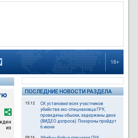
18+
ПОСЛЕДНИЕ НОВОСТИ РАЗДЕЛА
ую
15:12
СК установил всех участников
убийства экс-спецназовца ГРУ,
проведены обыски, задержаны двое
(ВИДЕО допроса). Похороны пройдут
жден
6 июня
о из
09:16
Убийцы бойца спецназа ГРУ,