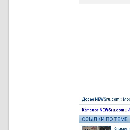
Досье NEWSru.com
::
Мо
Каталог NEWSru.com
::
И
ССЫЛКИ ПО ТЕМЕ
Кримин