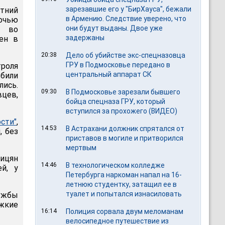
зарезавшие его у "БирХауса", бежали
тний
в Армению. Следствие уверено, что
очью
они будут выданы. Двое уже
м во
задержаны
ен в
20:38
Дело об убийстве экс-спецназовца
ГРУ в Подмосковье передано в
троля
центральный аппарат СК
били
ись.
09:30
В Подмосковье зарезали бывшего
вцев,
бойца спецназа ГРУ, который
вступился за прохожего (ВИДЕО)
сти"
,
14:53
В Астрахани должник спрятался от
, без
приставов в могиле и притворился
мертвым
рицян
14:46
В технологическом колледже
й, у
Петербурга наркоман напал на 16-
летнюю студентку, затащил ее в
туалет и попытался изнасиловать
лужбы
жкие
16:14
Полиция сорвала двум меломанам
велосипедное путешествие из