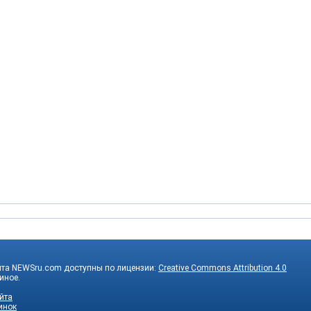
йта NEWSru.com доступны по лицензии:
Creative Commons Attribution 4.0
 иное.
йта
инок