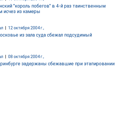
нский "король побегов" в 4-й раз таинственным
м исчез из камеры
ал
|
12 октября 2004 г.,
осковье из зала суда сбежал подсудимый
ал
|
08 октября 2004 г.,
еринбурге задержаны сбежавшие при этапировании