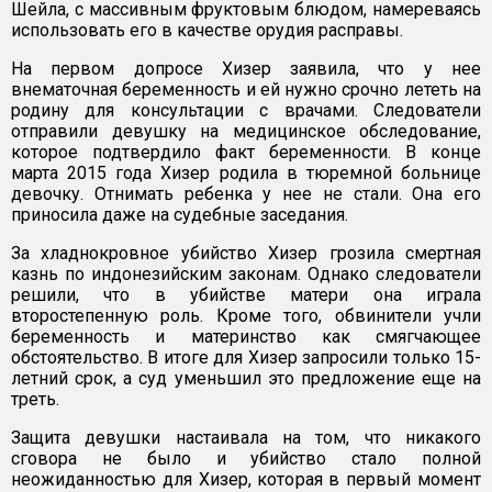
Шейла, с массивным фруктовым блюдом, намереваясь
использовать его в качестве орудия расправы.
На первом допросе Хизер заявила, что у нее
внематочная беременность и ей нужно срочно лететь на
родину для консультации с врачами. Следователи
отправили девушку на медицинское обследование,
которое подтвердило факт беременности. В конце
марта 2015 года Хизер родила в тюремной больнице
девочку. Отнимать ребенка у нее не стали. Она его
приносила даже на судебные заседания.
За хладнокровное убийство Хизер грозила смертная
казнь по индонезийским законам. Однако следователи
решили, что в убийстве матери она играла
второстепенную роль. Кроме того, обвинители учли
беременность и материнство как смягчающее
обстоятельство. В итоге для Хизер запросили только 15-
летний срок, а суд уменьшил это предложение еще на
треть.
Защита девушки настаивала на том, что никакого
сговора не было и убийство стало полной
неожиданностью для Хизер, которая в первый момент