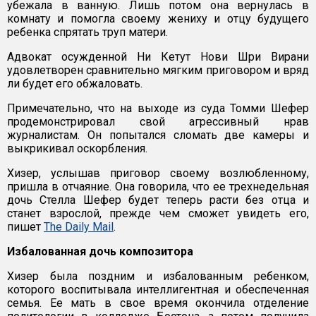
убежала в ванную. Лишь потом она вернулась в
комнату и помогла своему жениху и отцу будущего
ребенка спрятать труп матери.
Адвокат осужденной Ни Кетут Нови Шри Вирани
удовлетворен сравнительно мягким приговором и вряд
ли будет его обжаловать.
Примечательно, что на выходе из суда Томми Шефер
продемонстрировал свой агрессивный нрав
журналистам. Он попытался сломать две камеры и
выкрикивал оскорбления.
Хизер, услышав приговор своему возлюбленному,
пришла в отчаяние. Она говорила, что ее трехнедельная
дочь Стелла Шефер будет теперь расти без отца и
станет взрослой, прежде чем сможет увидеть его,
пишет
The Daily Mail
.
Избалованная дочь композитора
Хизер была поздним и избалованным ребенком,
которого воспитывала интеллигентная и обеспеченная
семья. Ее мать в свое время окончила отделение