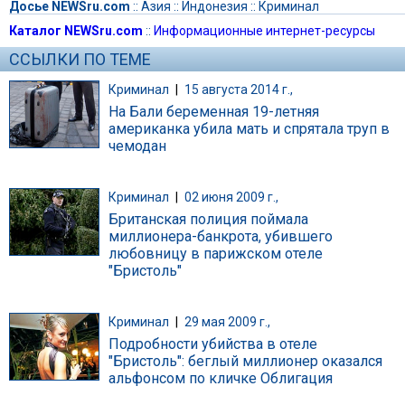
Досье NEWSru.com
::
Азия
::
Индонезия
::
Криминал
Каталог NEWSru.com
::
Информационные интернет-ресурсы
ССЫЛКИ ПО ТЕМЕ
Криминал
|
15 августа 2014 г.,
На Бали беременная 19-летняя
американка убила мать и спрятала труп в
чемодан
Криминал
|
02 июня 2009 г.,
Британская полиция поймала
миллионера-банкрота, убившего
любовницу в парижском отеле
"Бристоль"
Криминал
|
29 мая 2009 г.,
Подробности убийства в отеле
"Бристоль": беглый миллионер оказался
альфонсом по кличке Облигация