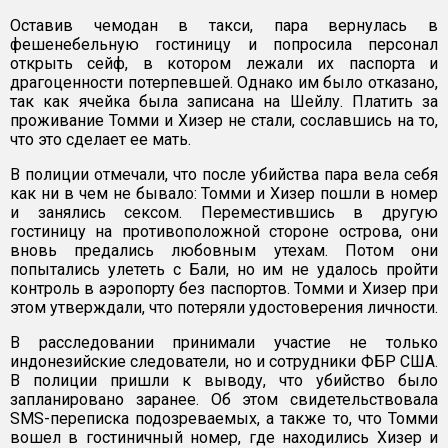
Оставив чемодан в такси, пара вернулась в
фешенебельную гостиницу и попросила персонал
открыть сейф, в котором лежали их паспорта и
драгоценности потерпевшей. Однако им было отказано,
так как ячейка была записана на Шейлу. Платить за
проживание Томми и Хизер не стали, сославшись на то,
что это сделает ее мать.
В полиции отмечали, что после убийства пара вела себя
как ни в чем не бывало: Томми и Хизер пошли в номер
и занялись сексом. Переместившись в другую
гостиницу на противоположной стороне острова, они
вновь предались любовным утехам. Потом они
попытались улететь с Бали, но им не удалось пройти
контроль в аэропорту без паспортов. Томми и Хизер при
этом утверждали, что потеряли удостоверения личности.
В расследовании принимали участие не только
индонезийские следователи, но и сотрудники ФБР США.
В полиции пришли к выводу, что убийство было
запланировано заранее. Об этом свидетельствовала
SMS-переписка подозреваемых, а также то, что Томми
вошел в гостиничный номер, где находились Хизер и