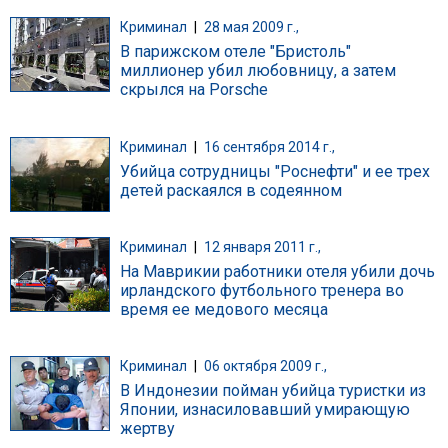
Криминал
|
28 мая 2009 г.,
В парижском отеле "Бристоль"
миллионер убил любовницу, а затем
скрылся на Porsche
Криминал
|
16 сентября 2014 г.,
Убийца сотрудницы "Роснефти" и ее трех
детей раскаялся в содеянном
Криминал
|
12 января 2011 г.,
На Маврикии работники отеля убили дочь
ирландского футбольного тренера во
время ее медового месяца
Криминал
|
06 октября 2009 г.,
В Индонезии пойман убийца туристки из
Японии, изнасиловавший умирающую
жертву