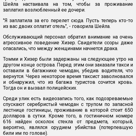
Шейла настаивала на том, чтобы за проживание
заплатил возлюбленный ее дочери.
"Я заплатила за его перелет сюда. Пусть теперь кто-то
из вас двоих оплатит отель", - говорила Шейла.
Обслуживающий персонал обратил внимание на очень
агрессивное поведение Хизер. Свидетели ссоры даже
опасались, что между женщинами начнется драка.
Томми и Хизер были задержаны на следующее утро на
другом конце острова. Перед этим они заказали такси и
оставили в багажнике чемодан, убедив водителя, что
вернутся. Через некоторое время таксист заволновался
и обнаружил, что из багажа туристов сочится кровь.
Тогда он и вызвал полицейских.
Среди улик есть видеозапись того, как подозреваемые
спускают серебристый чемодан с трупом по запасной
лестнице гостиницы, проживание в которой стоит 650
долларов в сутки. Кроме того, в гостиничном номере
616 найден осколок стекла от предмета, который,
вероятно, являлся орудием убийства (потерпевшую
били им по голове).