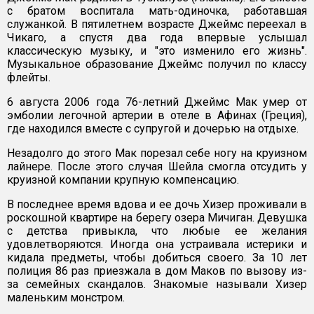
с братом воспитала мать-одиночка, работавшая
служанкой. В пятилетнем возрасте Джеймс переехал в
Чикаго, а спустя два года впервые услышал
классическую музыку, и "это изменило его жизнь".
Музыкальное образование Джеймс получил по классу
флейты.
6 августа 2006 года 76-летний Джеймс Мак умер от
эмболии легочной артерии в отеле в Афинах (Греция),
где находился вместе с супругой и дочерью на отдыхе.
Незадолго до этого Мак порезал себе ногу на круизном
лайнере. После этого случая Шейла смогла отсудить у
круизной компании крупную компенсацию.
В последнее время вдова и ее дочь Хизер проживали в
роскошной квартире на берегу озера Мичиган. Девушка
с детства привыкла, что любые ее желания
удовлетворяются. Иногда она устраивала истерики и
кидала предметы, чтобы добиться своего. За 10 лет
полиция 86 раз приезжала в дом Маков по вызову из-
за семейных скандалов. Знакомые называли Хизер
маленьким монстром.