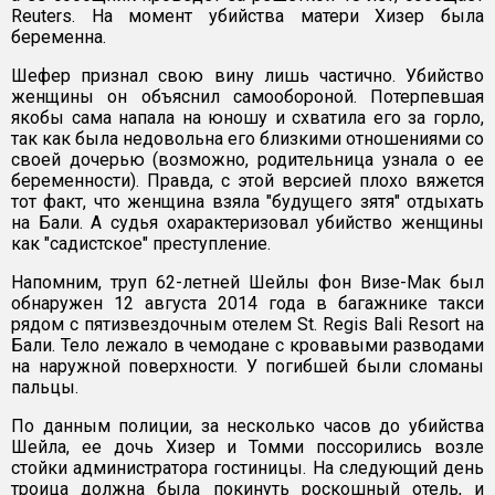
Reuters. На момент убийства матери Хизер была
беременна.
Шефер признал свою вину лишь частично. Убийство
женщины он объяснил самообороной. Потерпевшая
якобы сама напала на юношу и схватила его за горло,
так как была недовольна его близкими отношениями со
своей дочерью (возможно, родительница узнала о ее
беременности). Правда, с этой версией плохо вяжется
тот факт, что женщина взяла "будущего зятя" отдыхать
на Бали. А судья охарактеризовал убийство женщины
как "садистское" преступление.
Напомним, труп 62-летней Шейлы фон Визе-Мак был
обнаружен 12 августа 2014 года в багажнике такси
рядом с пятизвездочным отелем St. Regis Bali Resort на
Бали. Тело лежало в чемодане с кровавыми разводами
на наружной поверхности. У погибшей были сломаны
пальцы.
По данным полиции, за несколько часов до убийства
Шейла, ее дочь Хизер и Томми поссорились возле
стойки администратора гостиницы. На следующий день
троица должна была покинуть роскошный отель, и