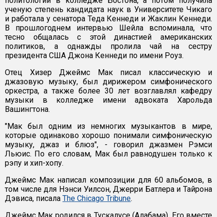
политологии в колледже Бостона, а потом получила
ученую степень кандидата наук в Университете Чикаго
и работала у сенатора Теда Кеннеди и Жаклин Кеннеди.
В прошлогоднем интервью Шейла вспоминала, что
тесно общалась с этой династией американских
политиков, а однажды пролила чай на сестру
президента США Джона Кеннеди по имени Роуз.
Отец Хизер Джеймс Мак писал классическую и
джазовую музыку, был дирижером симфонического
оркестра, а также более 30 лет возглавлял кафедру
музыки в колледже имени адвоката Харольда
Вашингтона.
"Мак был одним из немногих музыкантов в мире,
которые одинаково хорошо понимали симфоническую
музыку, джаз и блюз", - говорил джазмен Рэмси
Льюис. По его словам, Мак был равнодушен только к
рэпу и хип-хопу.
Джеймс Мак написал композиции для 60 альбомов, в
том числе для Нэнси Уилсон, Джерри Батлера и Тайрона
Дэвиса, писала
The Chicago Tribune
.
Джеймс Мак родился в Тускалусе (Алабама). Его вместе