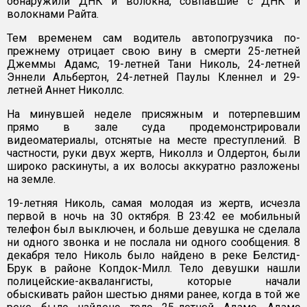
обнаружили ДНК и волокна, совпавшие с ДНК и
волокнами Райта.
Тем временем сам водитель автопогрузчика по-
прежнему отрицает свою вину в смерти 25-летней
Джеммы Адамс, 19-летней Тани Николь, 24-летней
Эннели Альбертон, 24-летней Паулы Кленнел и 29-
летней Аннет Николлс.
На минувшей неделе присяжным и потерпевшим
прямо в зале суда продемонстрировали
видеоматериалы, отснятые на месте преступлений. В
частности, руки двух жертв, Николлз и Олдертон, были
широко раскинуты, а их волосы аккуратно разложены
на земле.
19-летняя Николь, самая молодая из жертв, исчезла
первой в ночь на 30 октября. В 23:42 ее мобильный
телефон был выключен, и больше девушка не сделала
ни одного звонка и не послала ни одного сообщения. 8
декабря тело Николь было найдено в реке Белстид-
Брук в районе Копдок-Милл. Тело девушки нашли
полицейские-аквалангисты, которые начали
обыскивать район шестью днями ранее, когда в той же