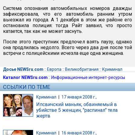
Система опознания автомобильных номеров дважды
зафиксировала, что его автомобиль ранним утром
выезжал из города. А 1 декабря в этом же районе его
остановила полиция: тогда Райт заявил, что просто
катается, так как не может заснуть.
После этого преступник предпочел взять паузу, однако
она продлилась недолго. Всего через два дня после той
встречи с полицейскими исчезла еще одна женщина.
Досье NEWSru.com
::
Европа
::
Великобритания
::
Криминал
Каталог NEWSru.com
::
Информационные интернет-ресурсы
ССЫЛКИ ПО ТЕМЕ
Криминал
|
17 января 2008 г.,
Ипсвичский маньяк, обвиняемый в
убийстве 5 женщин, "распинал" тела
жертв
Криминал
|
16 января 2008 г.,