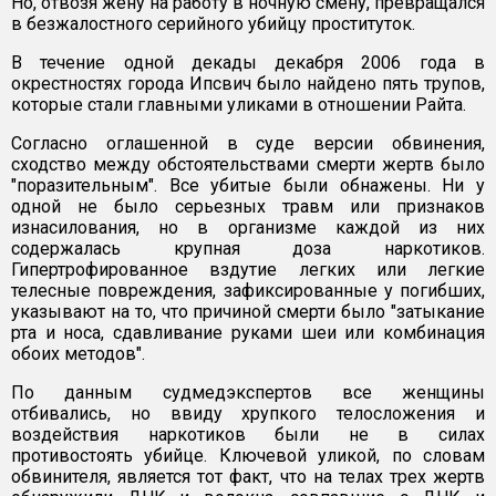
Но, отвозя жену на работу в ночную смену, превращался
в безжалостного серийного убийцу проституток.
В течение одной декады декабря 2006 года в
окрестностях города Ипсвич было найдено пять трупов,
которые стали главными уликами в отношении Райта.
Согласно оглашенной в суде версии обвинения,
сходство между обстоятельствами смерти жертв было
"поразительным". Все убитые были обнажены. Ни у
одной не было серьезных травм или признаков
изнасилования, но в организме каждой из них
содержалась крупная доза наркотиков.
Гипертрофированное вздутие легких или легкие
телесные повреждения, зафиксированные у погибших,
указывают на то, что причиной смерти было "затыкание
рта и носа, сдавливание руками шеи или комбинация
обоих методов".
По данным судмедэкспертов все женщины
отбивались, но ввиду хрупкого телосложения и
воздействия наркотиков были не в силах
противостоять убийце. Ключевой уликой, по словам
обвинителя, является тот факт, что на телах трех жертв