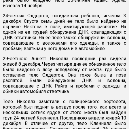
реке было найдено тело 25-летней Адамс. Адамс
исчезла 14 ноября.
24-летняя Олдертон, ожидавшая ребенка, исчезла 3
декабря. Спустя семь дней ее тело было найдено на
окраине Нектона в позе, имитирующей распятие. На
одной из ее грудей обнаружена ДНК, совпадающая с
ДНК ответчика. На ее теле также обнаружены волокна,
совпадающие с волокнами его одежды, а также с
пробами, взятыми у него дома и в автомобиле.
29-летнюю Аннетт Николлз последний раз видели
живой 8 декабря. Через четыре дня ее обнаженное тело
было найдено в лесу неподалеку от места, где было
оставлено тело Олдертон. Она тоже была в позе
распятой. Были обнаружены ДНК и волокна,
совпадающие с ДНК Райта и пробами с одежды и
обивки автомобиля ответчика.
Тело Николлз заметили с полицейского вертолета,
который был поднят в воздух после того, как всего в
нескольких сотнях ярдов от этого места был найден
труп 24-летней Кленнелл. Последнюю видели живой 10
декабря. В отличие от других, тело Кленнелл было
брошено второпях. Согласно оглашенной 16 января