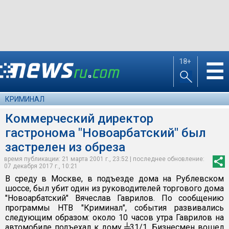
18+
☰
КРИМИНАЛ
Коммерческий директор
гастронома "Новоарбатский" был
застрелен из обреза
время публикации: 21 марта 2001 г., 23:52 | последнее обновление:
07 декабря 2017 г., 10:21
В среду в Москве, в подъезде дома на Рублевском
шоссе, был убит один из руководителей торгового дома
"Новоарбатский" Вячеслав Гаврилов. По сообщению
программы НТВ "Криминал", события развивались
следующим образом: около 10 часов утра Гаврилов на
автомобиле подъехал к дому ╧31/1. Бизнесмен вошел