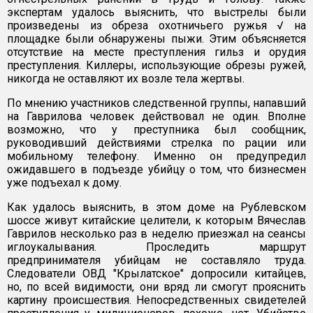
экспертам удалось выяснить, что выстрелы были
произведены из обреза охотничьего ружья √ на
площадке были обнаружены пыжи. Этим объясняется
отсутствие на месте преступления гильз и орудия
преступления. Киллеры, использующие обрезы ружей,
никогда не оставляют их возле тела жертвы.
По мнению участников следственной группы, напавший
на Гаврилова человек действовал не один. Вполне
возможно, что у преступника был сообщник,
руководивший действиями стрелка по рации или
мобильному телефону. Именно он предупредил
ожидавшего в подъезде убийцу о том, что бизнесмен
уже подъехал к дому.
Как удалось выяснить, в этом доме на Рублевском
шоссе живут китайские целители, к которым Вячеслав
Гаврилов несколько раз в неделю приезжал на сеансы
иглоукалывания. Проследить маршрут
предпринимателя убийцам не составляло труда.
Следователи ОВД "Крылатское" допросили китайцев,
но, по всей видимости, они вряд ли смогут прояснить
картину происшествия. Непосредственных свидетелей