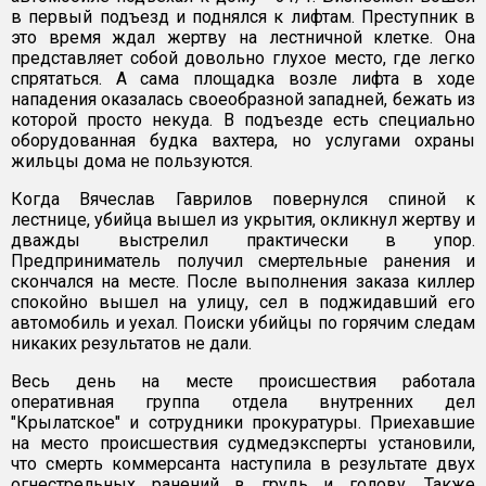
в первый подъезд и поднялся к лифтам. Преступник в
это время ждал жертву на лестничной клетке. Она
представляет собой довольно глухое место, где легко
спрятаться. А сама площадка возле лифта в ходе
нападения оказалась своеобразной западней, бежать из
которой просто некуда. В подъезде есть специально
оборудованная будка вахтера, но услугами охраны
жильцы дома не пользуются.
Когда Вячеслав Гаврилов повернулся спиной к
лестнице, убийца вышел из укрытия, окликнул жертву и
дважды выстрелил практически в упор.
Предприниматель получил смертельные ранения и
скончался на месте. После выполнения заказа киллер
спокойно вышел на улицу, сел в поджидавший его
автомобиль и уехал. Поиски убийцы по горячим следам
никаких результатов не дали.
Весь день на месте происшествия работала
оперативная группа отдела внутренних дел
"Крылатское" и сотрудники прокуратуры. Приехавшие
на место происшествия судмедэксперты установили,
что смерть коммерсанта наступила в результате двух
огнестрельных ранений в грудь и голову. Также