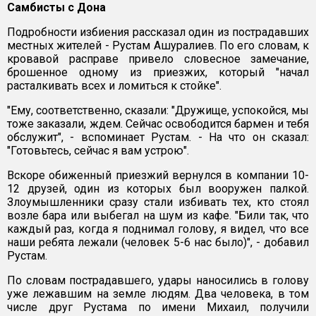
Самбисты с Дона
Подробности избиения рассказал один из пострадавших
местных жителей - Рустам Ашуралиев. По его словам, к
кровавой расправе привело словесное замечание,
брошенное одному из приезжих, который "начал
расталкивать всех и ломиться к стойке".
"Ему, соответственно, сказали: "Дружище, успокойся, мы
тоже заказали, ждем. Сейчас освободится бармен и тебя
обслужит", - вспоминает Рустам. - На что он сказал:
"Готовьтесь, сейчас я вам устрою".
Вскоре обиженный приезжий вернулся в компании 10-
12 друзей, один из которых был вооружен палкой.
Злоумышленники сразу стали избивать тех, кто стоял
возле бара или выбегал на шум из кафе. "Били так, что
каждый раз, когда я поднимал голову, я видел, что все
наши ребята лежали (человек 5-6 нас было)", - добавил
Рустам.
По словам пострадавшего, удары наносились в голову
уже лежавшим на земле людям. Два человека, в том
числе друг Рустама по имени Михаил, получили