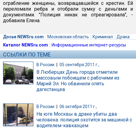
ограбление женщины, возвращавшейся с крестин. Ей
переломали ребра и отобрали сумку с деньгами и
документами. "Полиция никак не отреагировала", -
добавила Елена.
Досье NEWSru.com
::
Московская область
::
Криминал
::
Драка
Каталог NEWSru.com
::
Информационные интернет-ресурсы
ССЫЛКИ ПО ТЕМЕ
В России
|
05 сентября 2011 г.,
В Люберцах День города отметили
массовым побоищем с рабочими из
Марий Эл. Но обвинили опять
дагестанцев
В России
|
06 октября 2011 г.,
На юге Москвы в драке убиты два
человека: полиция охотится за машиной с
водителем-кавказцем