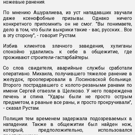
ножевые ранения.
По мнению Ашуралиева, из уст нападавших звучали
даже ксенофобные призывы. Однако ничего
конкретного припомнить он не смог. "Вы понимаете,
дело в том, что были выкрики такие - вас, русских… Все
в эту сторону", - говорит Рустам.
Избив клиентов злачного заведения, хулиганы
спокойно удалились к себе в общежитие, где
проживают строители-гастарбайтеры.
Со слов свидетеля, аварийные службы сработали
оперативно. Михаила, получившего тяжелое ранение в
желудок, прооперировали в Лосиновской больнице.
Второго пострадавшего с колото-резаными ранами по
имени Сергей отвезли в Щелково. У него повреждена
печень и спина. "Удары были не просто острым
предметом, а рваные все раны, и просто прокручивали",
- сказал Рустам.
Полиция тем временем задержала подозреваемых в
нападении. Также в общежитии был найден нож,
который, предположительно, использовался