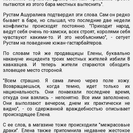
пытаются из этого бара местных вытеснить".
Рустам Ашуралиев подтвердил эти слова. Сам он редко
бывает в баре, но слышал, что последние две недели
конфликты происходят постоянно. "Приходит народ,
ведут себя очень по-хамски, всех строят, королями себя
чувствуют какими-то. И это необъяснимо", - сетует
Рустам на поведение южан-гастарбайтеров.
По словам той же продавщицы Елены, буквально
накануне инцидента троих местных жителей избили 8
кавказцев. И теперь жители стараются обходить
зловещее место стороной.
"Всем страшно. Я сама лично через поле хожу.
Возвращаешься, когда темно, идет только их
национальность. Они понаехали последнее время,
откуда они взялись - непонятно. Все ими заполонено.
Они выползают вечером, днем их практически не
видно", - со сдержанной враждебностью описывает
происходящее Елена.
С ее слов, в магазине тоже происходили "межрасовые
драки". Елена также припомнила недавнее жестокое