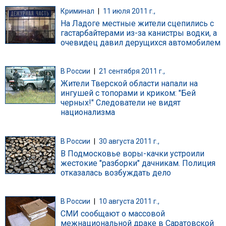
Криминал
|
11 июля 2011 г.,
На Ладоге местные жители сцепились с
гастарбайтерами из-за канистры водки, а
очевидец давил дерущихся автомобилем
В России
|
21 сентября 2011 г.,
Жители Тверской области напали на
ингушей с топорами и криком: "Бей
черных!" Следователи не видят
национализма
В России
|
30 августа 2011 г.,
В Подмосковье воры-качки устроили
жестокие "разборки" дачникам. Полиция
отказалась возбуждать дело
В России
|
10 августа 2011 г.,
СМИ сообщают о массовой
межнациональной драке в Саратовской