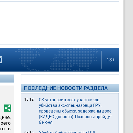
18+
ПОСЛЕДНИЕ НОВОСТИ РАЗДЕЛА
15:12
СК установил всех участников
убийства экс-спецназовца ГРУ,
проведены обыски, задержаны двое
(ВИДЕО допроса). Похороны пройдут
ине,
6 июня
оего
ого в
09:16
Убийцы бойца спецназа ГРУ,