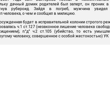
ольку дачный домик родителей был заперт, он проник в
гнув рубероид. Зайдя в погреб, мужчина увидел
 человека, о чем и сообщил в милицию.
осужденная будет в исправительной колонии строгого ре
валась ч.1 ст.127 (незаконное лишение человека свобод
ищением); п."д" ч.2 ст.105 (убийство, то есть умышл
ругому человеку, совершенное с особой жестокостью) УК