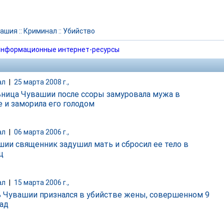
вашия
::
Криминал
::
Убийство
нформационные интернет-ресурсы
ал
|
25 марта 2008 г.,
ница Чувашии после ссоры замуровала мужа в
е и заморила его голодом
ал
|
06 марта 2006 г.,
шии священник задушил мать и сбросил ее тело в
ц
ал
|
15 марта 2006 г.,
 Чувашии признался в убийстве жены, совершенном 9
зад