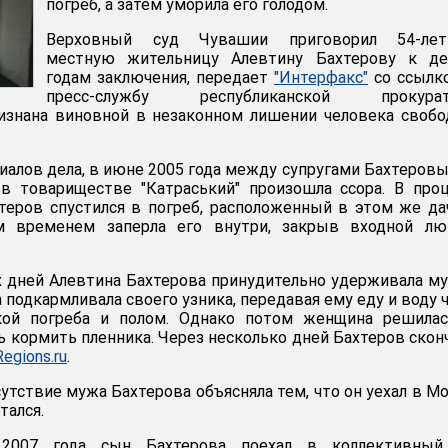
погреб, а затем уморила его голодом.
Верховный суд Чувашии приговорил 54-ле
местную жительницу Алевтину Бахтерову к де
годам заключения, передает
"Интерфакс"
со ссылк
пресс-службу республиканской прокурат
изнана виновной в незаконном лишении человека своб
риалов дела, в июне 2005 года между супругами Бахтеров
в товариществе "Катраський" произошла ссора. В про
теров спустился в погреб, расположенный в этом же д
м временем заперла его внутри, закрыв входной лю
х дней Алевтина Бахтерова принудительно удерживала м
а подкармливала своего узника, передавая ему еду и воду 
ой погреба и полом. Однако потом женщина решилас
ь кормить пленника. Через несколько дней Бахтеров скон
Regions.ru
.
утствие мужа Бахтерова объясняла тем, что он уехал в М
тался.
 2007 года сын Бахтерова поехал в коллективный