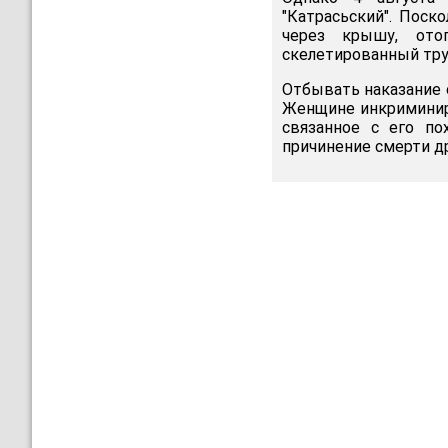
"Катрасьский". Поск
через крышу, ото
скелетированный труп
Отбывать наказание 
Женщине инкриминиро
связанное с его пох
причинение смерти д