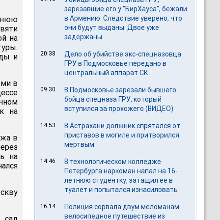
зарезавшие его у "БирХауса", бежали
в Армению. Следствие уверено, что
тнюю
они будут выданы. Двое уже
вяти
задержаны
ой на
уры.
20:38
Дело об убийстве экс-спецназовца
оды и
ГРУ в Подмосковье передано в
центральный аппарат СК
ыми в
09:30
В Подмосковье зарезали бывшего
цессе
бойца спецназа ГРУ, который
ачном
вступился за прохожего (ВИДЕО)
к на
14:53
В Астрахани должник спрятался от
приставов в могиле и притворился
ужа в
мертвым
через
ь на
14:46
В технологическом колледже
чался
Петербурга наркоман напал на 16-
летнюю студентку, затащил ее в
туалет и попытался изнасиловать
оскву
16:14
Полиция сорвала двум меломанам
велосипедное путешествие из
 сад