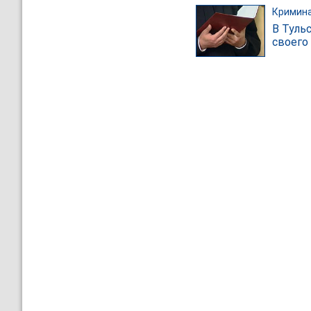
Кримин
В Туль
своего