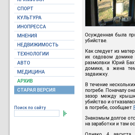
СПОРТ
КУЛЬТУРА
ИНОПРЕССА
Осужденная была пр
МНЕНИЯ
убийстве.
НЕДВИЖИМОСТЬ
Как следует из мате
ТЕХНОЛОГИИ
их садовом домике 
размолвки Юрий Бах
АВТО
домике, а жена те
МЕДИЦИНА
задвижку.
АРХИВ
В течение нескольки
СТАРАЯ ВЕРСИЯ
погребе. Поначалу он
зазор между крышк
убийство и отказалас
в погребе, сообщает
Поиск по сайту
Знакомым долгое отс
на заработки и там ос
Однако 4 августа