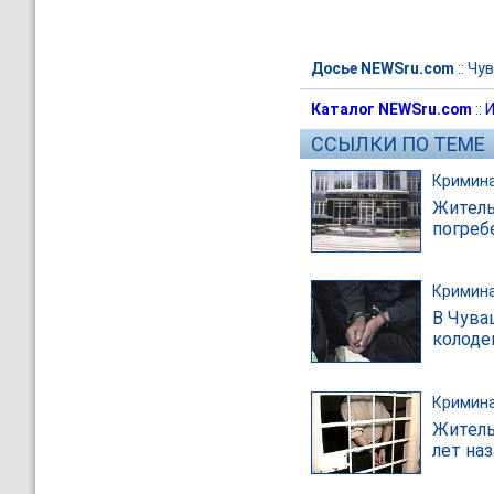
Досье NEWSru.com
::
Чу
Каталог NEWSru.com
::
И
ССЫЛКИ ПО ТЕМЕ
Кримин
Житель
погреб
Кримин
В Чува
колоде
Кримин
Житель
лет на