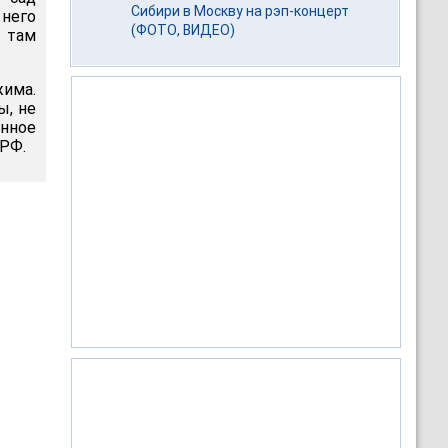
Сибири в Москву на рэп-концерт
 него
(ФОТО, ВИДЕО)
 там
жима.
ы, не
енное
 РФ.