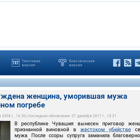
Текстовая
Классическая
версия
версия
а женщина, уморившая мужа голодом в дачном погребе
уждена женщина, уморившая мужа
чном погребе
2008 г., 16:30 | последнее обновление: 07 декабря 2017 г., 10:21
В республике Чувашия вынесен приговор женщ
признанной виновной в
жестоком убийстве
св
мужа. После ссоры супруга заманила благоверн