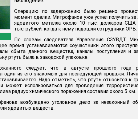
наблюдение.
Операцию по задержанию было решено провес
момент сделки. Митрофанов уже успел получить за 
ядовитого металла около 10 тыс. долларов США
тыс. рублей, когда к нему подошли сотрудники ОРБ.
По словам следователя Управления СЗУВДТ Мих
ее время устанавливаются соучастники этого преступл
алы сбыта данного вещества, каналы поступления и з
ьку ртуть была в заводской упаковке.
ржанного следует, что в августе прошлого года р
л один из его знакомых для последующей продажи. Лич
станавливается. Надо отметить, что ртуть относится к г
и может использоваться для проведения террористиче
азлива радиус химического поражения составил около 5 км.
фанова возбуждено уголовное дело за незаконный об
или ядовитых веществ.