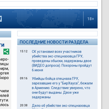
18+
ПОСЛЕДНИЕ НОВОСТИ РАЗДЕЛА
ти
15:12
СК установил всех участников
убийства экс-спецназовца ГРУ,
еро-
проведены обыски, задержаны двое
лицы
(ВИДЕО допроса). Похороны пройдут
фирм,
6 июня
ргея
бюро
09:16
Убийцы бойца спецназа ГРУ,
зарезавшие его у "БирХауса", бежали
в Армению. Следствие уверено, что
чили
они будут выданы. Двое уже
телей
задержаны
тути.
елось
20:38
Дело об убийстве экс-спецназовца