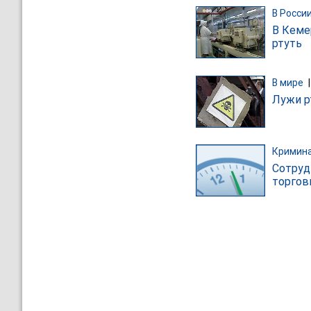
В Росси
В Кеме
ртуть
В мире
Лужи р
Кримин
Сотруд
торгов