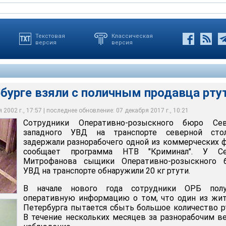
Текстовая
Классическая
версия
версия
бурге взяли с поличным продавца рту
2002 г., 17:57 | последнее обновление: 07 декабря 2017 г., 10:21
ова сыщики Оперативно-розыскного бюро УВД на транспорте
ел получить за 20 кг ядовитого металла около 10 тыс. долларов
Сотрудники Оперативно-розыскного бюро Сев
 взяли с поличным продавца ртути
тути
й, когда к нему подошли сотрудники ОРБ
западного УВД на транспорте северной сто
задержали разнорабочего одной из коммерческих 
сообщает программа НТВ "Криминал". У Се
Митрофанова сыщики Оперативно-розыскного 
УВД на транспорте обнаружили 20 кг ртути.
В начале нового года сотрудники ОРБ полу
оперативную информацию о том, что один из жи
Петербурга пытается сбыть большое количество р
В течение нескольких месяцев за разнорабочим в