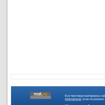
Все текстовые материалы са
International
, если не указано