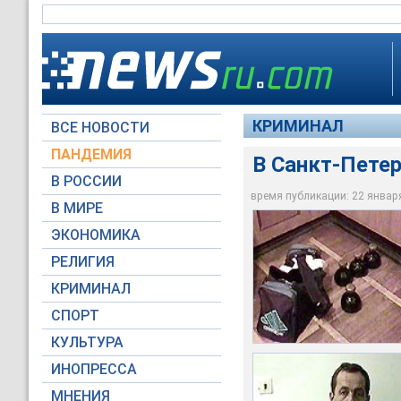
КРИМИНАЛ
ВСЕ НОВОСТИ
ПАНДЕМИЯ
В Санкт-Петер
В РОССИИ
время публикации: 22 января 
У Сергея Митрофан
Митрофанов уже усп
В МИРЕ
В Санкт-Петербурге
обнаружили 20 кг р
США и 80 тыс. рубле
ЭКОНОМИКА
НТВ
НТВ
НТВ
РЕЛИГИЯ
КРИМИНАЛ
СПОРТ
КУЛЬТУРА
ИНОПРЕССА
МНЕНИЯ