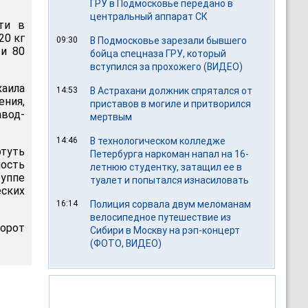
ГРУ в Подмосковье передано в
центральный аппарат СК
ти в
20 кг
09:30
В Подмосковье зарезали бывшего
 и 80
бойца спецназа ГРУ, который
вступился за прохожего (ВИДЕО)
аила
14:53
В Астрахани должник спрятался от
ения,
приставов в могиле и притворился
авод-
мертвым
14:46
В технологическом колледже
туть
Петербурга наркоман напал на 16-
ность
летнюю студентку, затащил ее в
руппе
туалет и попытался изнасиловать
ских
16:14
Полиция сорвала двум меломанам
велосипедное путешествие из
орот
Сибири в Москву на рэп-концерт
(ФОТО, ВИДЕО)