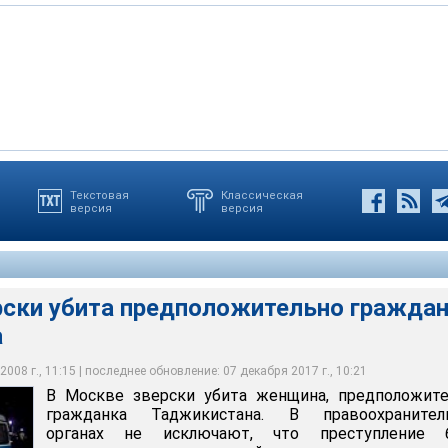
Текстовая
Классическая
версия
версия
иминалисты насчитали десять ножевых ранений. Уже когда она
еского центра СОВА, только за два первых месяца 2008-го
бита женщина, предположительно гражданка Таджикистана.
пники перерезали ей горло.
тва на национальной почве
рски убита предположительно гражда
а
008 г., 11:15 | последнее обновление: 07 декабря 2017 г., 10:21
В Москве зверски убита женщина, предположите
гражданка Таджикистана. В правоохранител
органах не исключают, что преступление 