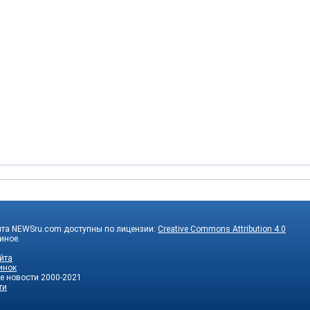
йта NEWSru.com доступны по лицензии:
Creative Commons Attribution 4.0
 иное.
йта
инок
е новости
2000-2021
ти