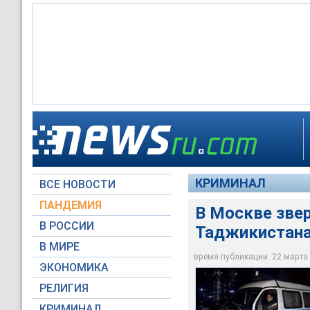
На теле женщины кр
По данным аналитич
В Москве зверски у
была мертва, престу
совершено 34 убийс
КРИМИНАЛ
ВСЕ НОВОСТИ
НТВ
НТВ
НТВ
ПАНДЕМИЯ
В Москве зве
В РОССИИ
Таджикистан
В МИРЕ
время публикации: 22 марта 2
ЭКОНОМИКА
РЕЛИГИЯ
КРИМИНАЛ