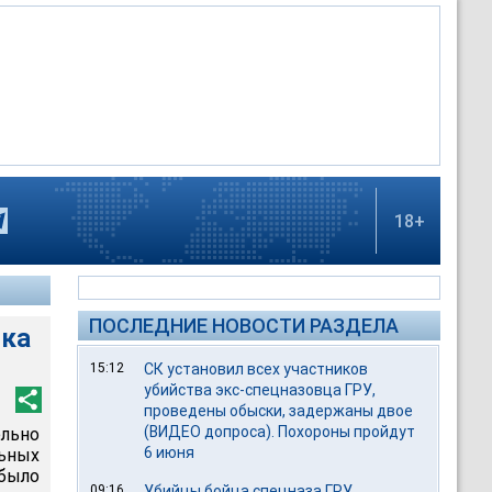
18+
ПОСЛЕДНИЕ НОВОСТИ РАЗДЕЛА
нка
15:12
СК установил всех участников
убийства экс-спецназовца ГРУ,
проведены обыски, задержаны двое
(ВИДЕО допроса). Похороны пройдут
льно
6 июня
ьных
было
09:16
Убийцы бойца спецназа ГРУ,