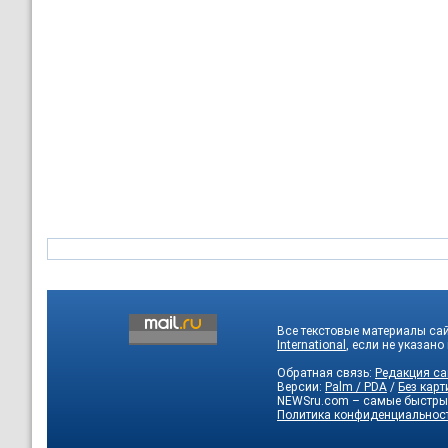
Все текстовые материалы са
International
, если не указано
Обратная связь:
Редакция са
Версии:
Palm / PDA
/
Без карт
NEWSru.com – самые быстры
Политика конфиденциальнос