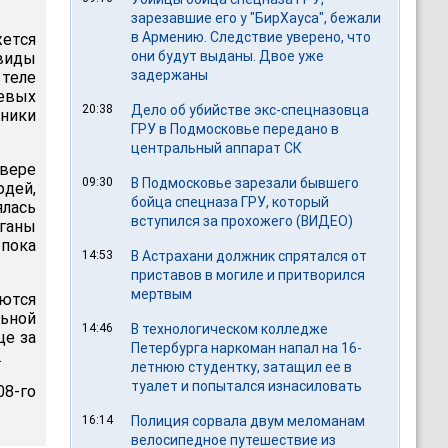
зарезавшие его у "БирХауса", бежали
в Армению. Следствие уверено, что
жется
они будут выданы. Двое уже
виды
задержаны
теле
евых
20:38
Дело об убийстве экс-спецназовца
ники
ГРУ в Подмосковье передано в
центральный аппарат СК
вере
09:30
В Подмосковье зарезали бывшего
юдей,
бойца спецназа ГРУ, который
ялась
вступился за прохожего (ВИДЕО)
ганы
 пока
14:53
В Астрахани должник спрятался от
приставов в могиле и притворился
мертвым
аются
ьной
14:46
В технологическом колледже
це за
Петербурга наркоман напал на 16-
.
летнюю студентку, затащил ее в
туалет и попытался изнасиловать
08-го
16:14
Полиция сорвала двум меломанам
велосипедное путешествие из