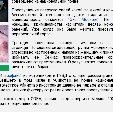
совершено на национальной почве.
Преступление потрясло своей какой-то дикой и ка
бессмысленной жесткостью даже видавших 
милиционеров, отмечает
"Эхо Москвы"
. На 
женщины криминалисты насчитали десять нож
ранений. Уже когда она была мертва, преступ
перерезали ей горло.
Трагедия произошла накануне вечером на се
столицы. По словам свидетелей, группа молодых л
агрессивно настроенных, напала на женщину и прин
избивать ее. Сейчас правоохранительные ор
разыскивают преступников. О результатах поисков
ничего не сообщалось.
"Интерфакс"
из источников в ГУВД столицы, рассматрив
шедшего в том числе и убийство на почве национал
 жесткое убийство иностранца далеко не первое в столи
авозащитники фиксируют резкий рост таких преступлений
еского центра СОВА, только за два первых месяца 20
а на национальной почве.