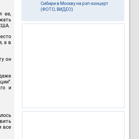
Сибири в Москву на рэп-концерт
(ФОТО, ВИДЕО)
 ее,
ежать
США.
место
, а в
ту он
 даже
ции".
го и
лось
вить
я все