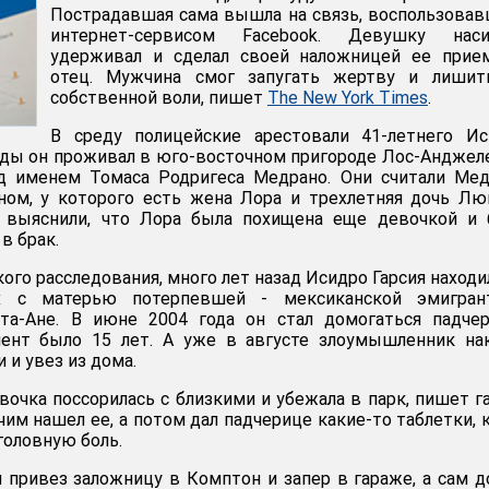
Пострадавшая сама вышла на связь, воспользова
интернет-сервисом Facebook. Девушку наси
удерживал и сделал своей наложницей ее прие
отец. Мужчина смог запугать жертву и лишит
собственной воли, пишет
The New York Times
.
В среду полицейские арестовали 41-летнего Ис
оды он проживал в юго-восточном пригороде Лос-Анджеле
од именем Томаса Родригеса Медрано. Они считали Ме
ом, у которого есть жена Лора и трехлетняя дочь Лю
 выяснили, что Лора была похищена еще девочкой и 
в брак.
го расследования, много лет назад Исидро Гарсия находи
х с матерью потерпевшей - мексиканской эмигрант
а-Ане. В июне 2004 года он стал домогаться падчер
ент было 15 лет. А уже в августе злоумышленник нак
 и увез из дома.
вочка поссорилась с близкими и убежала в парк, пишет г
тчим нашел ее, а потом дал падчерице какие-то таблетки, 
головную боль.
 привез заложницу в Комптон и запер в гараже, а сам 