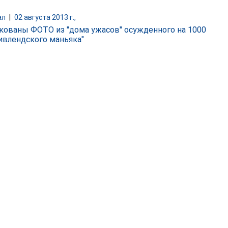
ал
|
02 августа 2013 г.,
кованы ФОТО из "дома ужасов" осужденного на 1000
ливлендского маньяка"