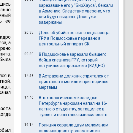
вшись
зарезавшие его у "БирХауса", бежали
льно
в Армению. Следствие уверено, что
мный
они будут выданы. Двое уже
ь ее
задержаны
20:38
Дело об убийстве экс-спецназовца
идро
ГРУ в Подмосковье передано в
са, а
центральный аппарат СК
драно
пита.
09:30
В Подмосковье зарезали бывшего
была
бойца спецназа ГРУ, который
вступился за прохожего (ВИДЕО)
лся в
14:53
В Астрахани должник спрятался от
кой,
приставов в могиле и притворился
ицы,
мертвым
ачал
14:46
В технологическом колледже
Петербурга наркоман напал на 16-
азета
летнюю студентку, затащил ее в
когда
туалет и попытался изнасиловать
16:14
Полиция сорвала двум меломанам
добыл
велосипедное путешествие из