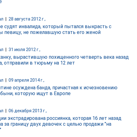
е
ал
|
28 августа 2012 г.,
се судят инвалида, который пытался выкрасть с
ы певицу, не пожелавшую стать его женой
ал
|
31 июля 2012 г.,
анку, вырастившую похищенного четверть века назад
а, отправили в тюрьму на 12 лет
ал
|
09 апреля 2014 г.,
нтине осуждена банда, причастная к исчезновению
абыни, которую ищут в Европе
ал
|
06 декабря 2013 г.,
ции экстрадирована россиянка, которая 16 лет назад
а за границу двух девочек с целью продажи "на
"