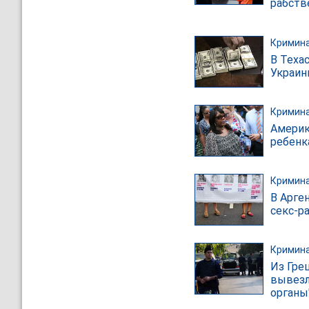
рабств
Кримин
В Теха
Украин
Кримин
Америк
ребенк
Кримин
В Арге
секс-р
Кримин
Из Гре
вывезл
органы