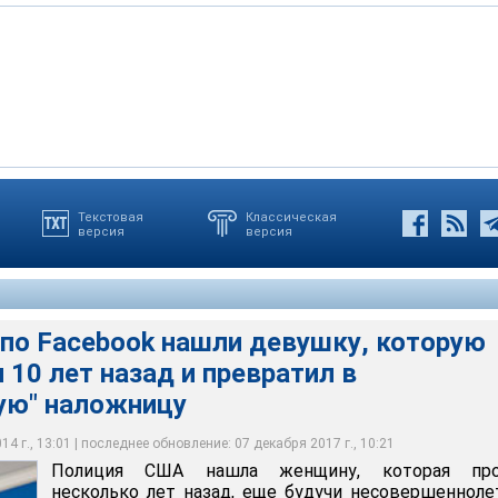
Текстовая
Классическая
версия
версия
cebook нашли девушку, которую отчим похитил 10 лет назад и
ированную" наложницу
 по Facebook нашли девушку, которую
 10 лет назад и превратил в
ую" наложницу
4 г., 13:01 | последнее обновление: 07 декабря 2017 г., 10:21
Полиция США нашла женщину, которая про
несколько лет назад, еще будучи несовершенноле