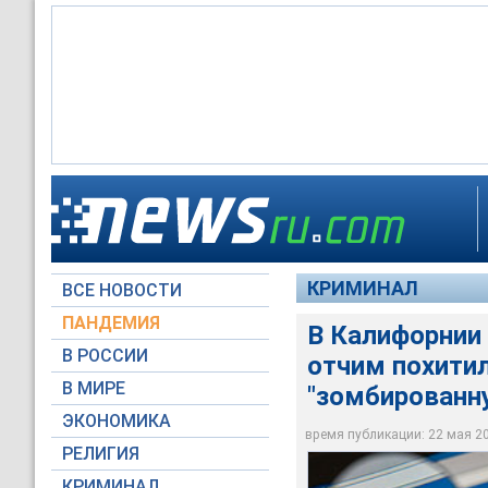
В Калифорнии по Fa
превратил в "зомб
КРИМИНАЛ
ВСЕ НОВОСТИ
Moscow-Live.ru
ПАНДЕМИЯ
В Калифорнии
В РОССИИ
отчим похитил
В МИРЕ
"зомбированн
ЭКОНОМИКА
время публикации: 22 мая 201
РЕЛИГИЯ
КРИМИНАЛ