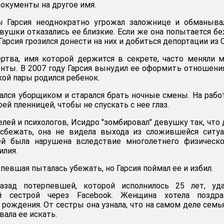
окументы на другое имя.
 Гарсия неоднократно угрожал заложнице и обманывал
евушки отказались ее близкие. Если же она попытается б
 Гарсия грозился донести на них и добиться депортации из 
ртва, имя которой держится в секрете, часто меняли 
нты. В 2007 году Гарсия вынудил ее оформить отношения
кой пары родился ребенок.
ался уборщиком и старался брать ночные смены. На рабо
ей пленницей, чтобы не спускать с нее глаз.
лей и психологов, Исидро "зомбировал" девушку так, что
сбежать, она не видела выхода из сложившейся ситуа
й была нарушена вследствие многолетнего физическо
илия.
евшая пыталась убежать, но Гарсия поймал ее и избил.
азад потерпевшей, которой исполнилось 25 лет, уда
й сестрой через Facebook. Женщина хотела поздра
рождения. От сестры она узнала, что на самом деле семь
вала ее искать.