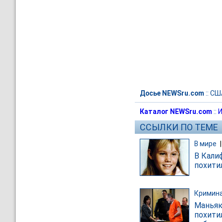
Досье NEWSru.com
::
СШ
Каталог NEWSru.com
::
И
ССЫЛКИ ПО ТЕМЕ
В мире
В Кали
похити
Кримин
Маньяк
похити