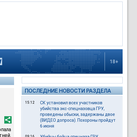
18+
ПОСЛЕДНИЕ НОВОСТИ РАЗДЕЛА
15:12
СК установил всех участников
убийства экс-спецназовца ГРУ,
проведены обыски, задержаны двое
(ВИДЕО допроса). Похороны пройдут
6 июня
пала
тней.
09:16
Убийцы бойца спецназа ГРУ,