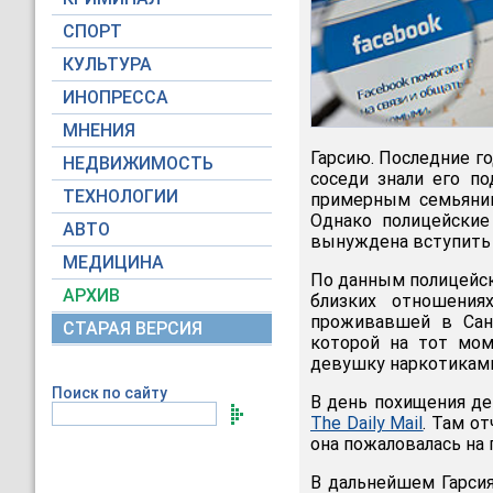
СПОРТ
КУЛЬТУРА
ИНОПРЕССА
МНЕНИЯ
Гарсию. Последние г
НЕДВИЖИМОСТЬ
соседи знали его п
ТЕХНОЛОГИИ
примерным семьянин
Однако полицейские
АВТО
вынуждена вступить 
МЕДИЦИНА
По данным полицейско
АРХИВ
близких отношения
проживавшей в Сант
СТАРАЯ ВЕРСИЯ
которой на тот мом
девушку наркотиками
Поиск по сайту
В день похищения де
The Daily Mail
. Там о
она пожаловалась на 
В дальнейшем Гарсия