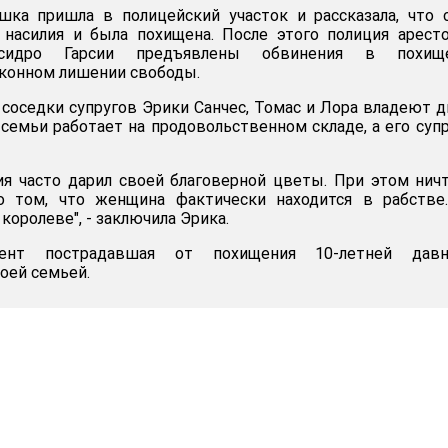
шка пришла в полицейский участок и рассказала, что 
насилия и была похищена. После этого полиция арест
Исидро Гарсии предъявлены обвинения в похище
аконном лишении свободы.
 соседки супругов Эрики Санчес, Томас и Лора владеют 
семьи работает на продовольственном складе, а его супр
сия часто дарил своей благоверной цветы. При этом нич
о том, что женщина фактически находится в рабстве.
 королеве", - заключила Эрика.
нт пострадавшая от похищения 10-летней давн
оей семьей.