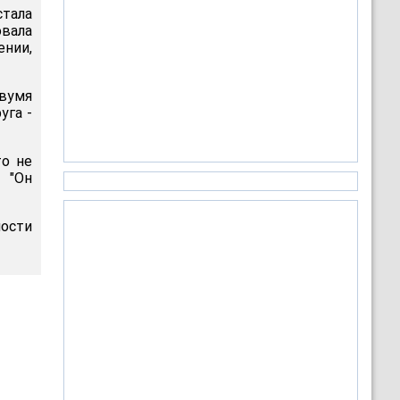
стала
овала
нии,
двумя
уга -
то не
 "Он
ости