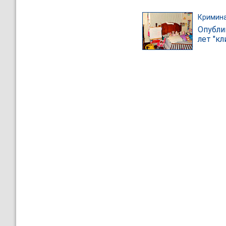
Кримин
Опубли
лет "к