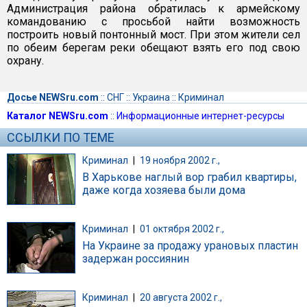
Администрация района обратилась к армейскому
командованию с просьбой найти возможность
построить новый понтонный мост. При этом жители сел
по обеим берегам реки обещают взять его под свою
охрану.
Досье NEWSru.com
::
СНГ
::
Украина
::
Криминал
Каталог NEWSru.com
::
Информационные интернет-ресурсы
ССЫЛКИ ПО ТЕМЕ
Криминал
|
19 ноября 2002 г.,
В Харькове наглый вор грабил квартиры,
даже когда хозяева были дома
Криминал
|
01 октября 2002 г.,
На Украине за продажу урановых пластин
задержан россиянин
Криминал
|
20 августа 2002 г.,