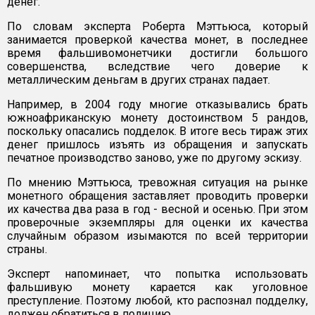
денег.
По словам эксперта Роберта Мэттьюса, который
занимается проверкой качества монет, в последнее
время фальшивомонетчики достигли большого
совершенства, вследствие чего доверие к
металлическим деньгам в других странах падает.
Например, в 2004 году многие отказывались брать
южноафриканскую монету достоинством 5 рандов,
поскольку опасались подделок. В итоге весь тираж этих
денег пришлось изъять из обращения и запускать
печатное производство заново, уже по другому эскизу.
По мнению Мэттьюса, тревожная ситуация на рынке
монетного обращения заставляет проводить проверки
их качества два раза в год - весной и осенью. При этом
проверочные экземпляры для оценки их качества
случайным образом изымаются по всей территории
страны.
Эксперт напоминает, что попытка использовать
фальшивую монету карается как уголовное
преступление. Поэтому любой, кто распознал подделку,
должен обратиться в полицию.