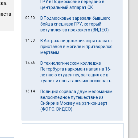
ГРУ в Подмосковье передано в
ка.
центральный аппарат СК
места
09:30
В Подмосковье зарезали бывшего
бойца спецназа ГРУ, который
вступился за прохожего (ВИДЕО)
14:53
В Астрахани должник спрятался от
приставов в могиле и притворился
мертвым
14:46
В технологическом колледже
Петербурга наркоман напал на 16-
летнюю студентку, затащил ее в
туалет и попытался изнасиловать
16:14
Полиция сорвала двум меломанам
велосипедное путешествие из
Сибири в Москву на рэп-концерт
(ФОТО, ВИДЕО)