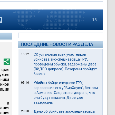
18+
ПОСЛЕДНИЕ НОВОСТИ РАЗДЕЛА
15:12
СК установил всех участников
убийства экс-спецназовца ГРУ,
проведены обыски, задержаны двое
(ВИДЕО допроса). Похороны пройдут
края
6 июня
ужия
ника
09:16
Убийцы бойца спецназа ГРУ,
нной
зарезавшие его у "БирХауса", бежали
лиции
в Армению. Следствие уверено, что
они будут выданы. Двое уже
задержаны
С в
шения
20:38
Дело об убийстве экс-спецназовца
нения