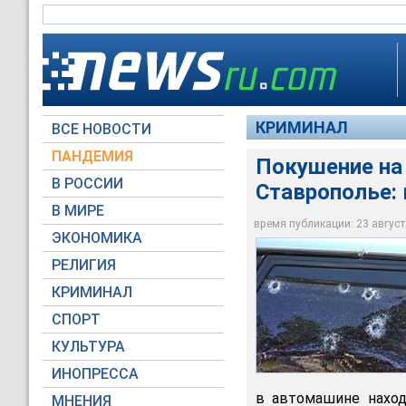
КРИМИНАЛ
ВСЕ НОВОСТИ
ПАНДЕМИЯ
Покушение на
В городе Нефтекумс
В РОССИИ
Ставрополье:
автоматического о
управления по борь
В МИРЕ
подполковника мил
время публикации: 23 августа
ЭКОНОМИКА
Архив NEWSru.com
РЕЛИГИЯ
КРИМИНАЛ
СПОРТ
КУЛЬТУРА
ИНОПРЕССА
в автомашине наход
МНЕНИЯ