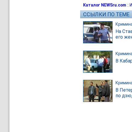
Каталог NEWSru.com
::
И
ССЫЛКИ ПО ТЕМЕ
Кримин
На Ста
его же
Кримин
В Каба
Кримин
В Пете
по дзю