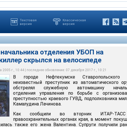
Текстовая
Классическая
версия
версия
 начальника отделения УБОП на
ке Ставропольского края неизвестный преступник из
 киллер скрылся на велосипеде
ружия обстрелял служебную автомашину начальника отделения
бе с организованной преступностью краевого ГУВД,
иции Камалудина Лачинова
 2005 г., 10:44 | последнее обновление: 07 декабря 2017 г., 10:21
В городе Нефтекумске Ставропольского 
неизвестный преступник из автоматического ор
обстрелял служебную автомашину началь
отделения управления по борьбе с организова
преступностью краевого ГУВД, подполковника ми
Камалудина Лачинова.
Как сообщили во вторник ИТАР-ТАС
правоохранительных органах края, в момент поку
илась также его жена Валентина. Супруги получили ра