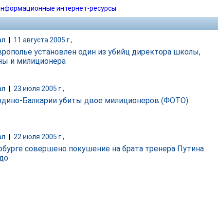
нформационные интернет-ресурсы
ал
|
11 августа 2005 г.,
врополье установлен один из убийц директора школы,
ны и милиционера
ал
|
23 июля 2005 г.,
рдино-Балкарии убиты двое милиционеров (ФОТО)
ал
|
22 июля 2005 г.,
рбурге совершено покушение на брата тренера Путина
до