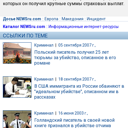
которых он получил крупные суммы страховых выплат.
Досье NEWSru.com
::
Европа
::
Македония
::
Инцидент
Каталог NEWSru.com
::
Информационные интернет-ресурсы
ССЫЛКИ ПО ТЕМЕ
Криминал
|
05 сентября 2007 г.,
Польский писатель получил 25 лет
тюрьмы за убийство, описанное в его
романе
Криминал
|
18 сентября 2007 г.,
В США иммигранта из России обвиняют в
"идеальном убийстве", описанном им в
рассказах
Криминал
|
16 июня 2003 г.,
Голландский писатель в своей новой
книге признался в убийстве отчима