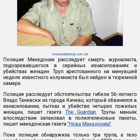
novamakedonija.com.mk
Полиция Македонии расследует смерть журналиста,
подозревавшегося в серийных изнасилованиях и
убийствах женщин. Труп арестованного на минувшей
неделе известного колумниста был найден в тюремной
камере.
Полиция расследует обстоятельства гибели 56-летнего
Владо Таневски из города Кичево, который обвинялся в
изнасиловании, пытках и убийстве четырех пожилых
женщин, пишет газета
The Guardian
. Трупы маньяк
впоследствии запаковал в полиэтиленовые пакеты,
пишет македонская газета
"Нова Македониjа"
.
Пока полиция обнаружила только три трупа, а тело