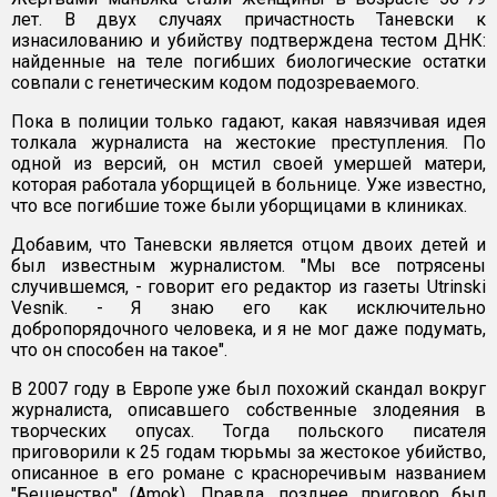
лет. В двух случаях причастность Таневски к
изнасилованию и убийству подтверждена тестом ДНК:
найденные на теле погибших биологические остатки
совпали с генетическим кодом подозреваемого.
Пока в полиции только гадают, какая навязчивая идея
толкала журналиста на жестокие преступления. По
одной из версий, он мстил своей умершей матери,
которая работала уборщицей в больнице. Уже известно,
что все погибшие тоже были уборщицами в клиниках.
Добавим, что Таневски является отцом двоих детей и
был известным журналистом. "Мы все потрясены
случившемся, - говорит его редактор из газеты Utrinski
Vesnik. - Я знаю его как исключительно
добропорядочного человека, и я не мог даже подумать,
что он способен на такое".
В 2007 году в Европе уже был похожий скандал вокруг
журналиста, описавшего собственные злодеяния в
творческих опусах. Тогда польского писателя
приговорили к 25 годам тюрьмы за жестокое убийство,
описанное в его романе с красноречивым названием
"Бешенство" (Amok). Правда, позднее приговор был