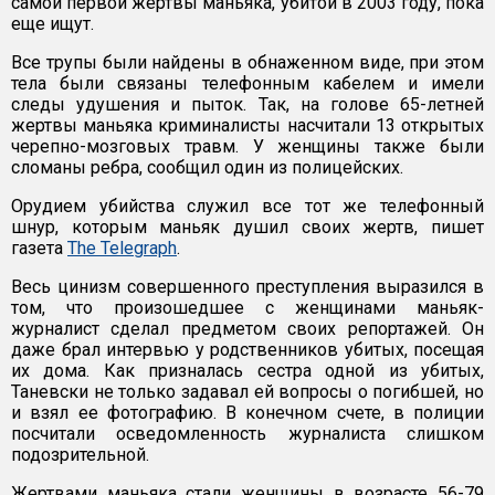
самой первой жертвы маньяка, убитой в 2003 году, пока
еще ищут.
Все трупы были найдены в обнаженном виде, при этом
тела были связаны телефонным кабелем и имели
следы удушения и пыток. Так, на голове 65-летней
жертвы маньяка криминалисты насчитали 13 открытых
черепно-мозговых травм. У женщины также были
сломаны ребра, сообщил один из полицейских.
Орудием убийства служил все тот же телефонный
шнур, которым маньяк душил своих жертв, пишет
газета
The Telegraph
.
Весь цинизм совершенного преступления выразился в
том, что произошедшее с женщинами маньяк-
журналист сделал предметом своих репортажей. Он
даже брал интервью у родственников убитых, посещая
их дома. Как призналась сестра одной из убитых,
Таневски не только задавал ей вопросы о погибшей, но
и взял ее фотографию. В конечном счете, в полиции
посчитали осведомленность журналиста слишком
подозрительной.
Жертвами маньяка стали женщины в возрасте 56-79