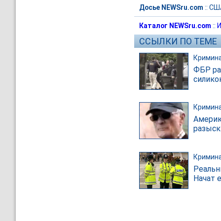
Досье NEWSru.com
::
СШ
Каталог NEWSru.com
::
И
ССЫЛКИ ПО ТЕМЕ
Кримин
ФБР ра
силико
Кримин
Америк
разыск
Кримин
Реальн
Начат 