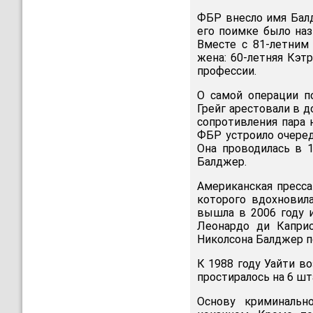
ФБР внесло имя Балд
его поимке было наз
Вместе с 81-летним
жена: 60-летняя Кэт
профессии.
О самой операции п
Грейг арестовали в д
сопротивления пара н
ФБР устроило очере
Она проводилась в 1
Балджер.
Американская пресса
которого вдохновила
вышла в 2006 году и
Леонардо ди Капри
Николсона Балджер п
К 1988 году Уайти в
простиралось на 6 шт
Основу криминальн