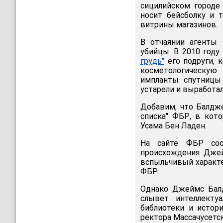
сицилийском городе
носит бейсболку и 
витрины магазинов.
В отчаянии агенты
убийцы. В 2010 году
грудь"
его подруги, 
косметологическую 
импланты спутницы
устарели и выработал
Добавим, что Балдже
списка" ФБР, в кот
Усама Бен Ладен.
На сайте ФБР соо
происхождения Дже
вспыльчивый характер
ФБР.
Однако Джеймс Балд
слывет интеллектуа
библиотеки и истори
ректора Массачусетск