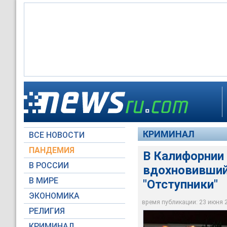
Полиция США арест
Этого престарелого
Уайти (Белый)
Арест Балджера сос
группировки, и он у
КРИМИНАЛ
ВСЕ НОВОСТИ
Reuters
Reuters
Reuters
ПАНДЕМИЯ
В Калифорнии 
В РОССИИ
вдохновивший
В МИРЕ
"Отступники"
ЭКОНОМИКА
время публикации: 23 июня 20
РЕЛИГИЯ
КРИМИНАЛ