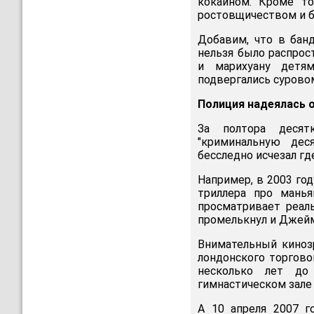
кокаином. Кроме то
ростовщичеством и 
Добавим, что в бан
нельзя было распрос
и марихуану детям
подвергались сурово
Полиция надеялась 
За полтора десят
"криминальную дес
бесследно исчезал гд
Например, в 2003 го
триллера про манья
просматривает реал
промелькнул и Джей
Внимательный киноз
лондонского торговог
несколько лет до
гимнастическом зале
А 10 апреля 2007 г