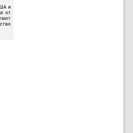
США и
ал от
тают
ство