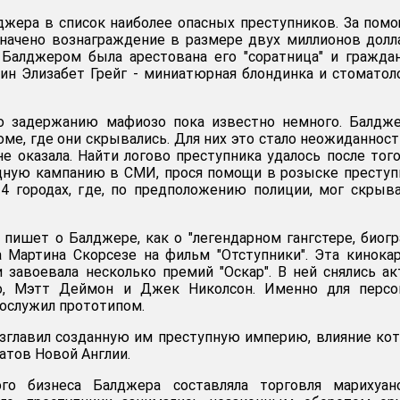
жера в список наиболее опасных преступников. За пом
начено вознаграждение в размере двух миллионов долл
 Балджером была арестована его "соратница" и гражда
рин Элизабет Грейг - миниатюрная блондинка и стоматол
о задержанию мафиозо пока известно немного. Балдже
оме, где они скрывались. Для них это стало неожиданнос
е оказала. Найти логово преступника удалось после того
дную кампанию в СМИ, прося помощи в розыске преступ
4 городах, где, по предположению полиции, мог скрыв
 пишет о Балджере, как о "легендарном гангстере, биог
 Мартина Скорсезе на фильм "Отступники". Эта кинока
 завоевала несколько премий "Оскар". В ней снялись а
о, Мэтт Деймон и Джек Николсон. Именно для персо
ослужил прототипом.
озглавил созданную им преступную империю, влияние ко
атов Новой Англии.
ого бизнеса Балджера составляла торговля марихуан