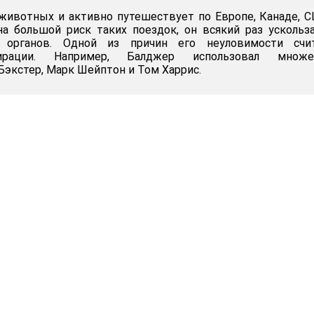
животных и активно путешествует по Европе, Канаде, 
а большой риск таких поездок, он всякий раз ускольз
х органов. Одной из причин его неуловимости счи
ирации. Например, Балджер использовал множе
Бэкстер, Марк Шейптон и Том Харрис.