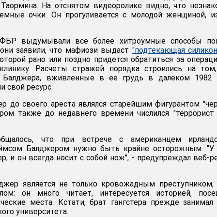
 Таормина. На отснятом видеоролике видно, что незна
темные очки. Он прогуливается с молодой женщиной, и
 ФБР выдумывали все более хитроумные способы по
 они заявили, что мафиози выдаст
"подтекающая силико
которой рано или поздно придется обратиться за операц
клинику. Расчеты стражей порядка строились на том,
 Балджера, вживленные в ее грудь в далеком 1982 г
и свой ресурс.
р до своего ареста являлся старейшим фигурантом "че
ором также до недавнего времени числился "террорис
бщалось, что при встрече с американцем ирландс
ймсом Балджером нужно быть крайне осторожным. "У 
, и он всегда носит с собой нож", - предупреждал веб-р
жер является не только кровожадным преступником, 
лом: он много читает, интересуется историей, посе
ческие места. Кстати, брат гангстера прежде занимал
ого университета.