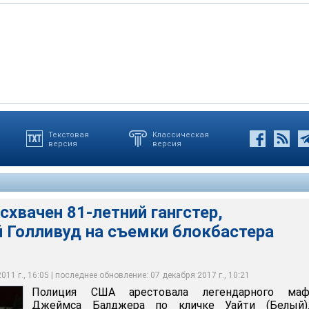
Текстовая
Классическая
версия
версия
овала легендарного мафиозо Джеймса Балджера по кличке
 гангстера считают главарем Бостонской преступной
тоялся в среду, 22 июня, в городе Санта-Монике
же 15 лет числился в розыске
схвачен 81-летний гангстер,
 Голливуд на съемки блокбастера
11 г., 16:05 | последнее обновление: 07 декабря 2017 г., 10:21
Полиция США арестовала легендарного маф
Джеймса Балджера по кличке Уайти (Белый)