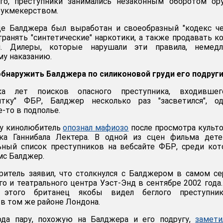
го, преступники занимались незаконным оборотом ору
букмекерством.
де Балджера был выработан и своеобразный "кодекс че
транять "синтетические" наркотики, а также продавать к
. Дилеры, которые нарушали эти правила, немедл
му наказанию.
обнаружить Балджера по силиконовой груди его подруг
ка лет поисков опасного преступника, входивше
ятку" ФБР, Балджер несколько раз "засветился", од
е-то в подполье.
ду кинолюбитель
опознал мафиозо
после просмотра культ
ка Ганнибала Лектера. В одной из сцен фильма дете
ьный список преступников на вебсайте ФБР, среди ко
мс Балджер.
ритель заявил, что столкнулся с Балджером в самом с
о и театрального центра Уэст-Энд в сентябре 2002 года.
 этого британец якобы видел беглого преступни
 в том же районе Лондона.
ода пару, похожую на Балджера и его подругу,
замети