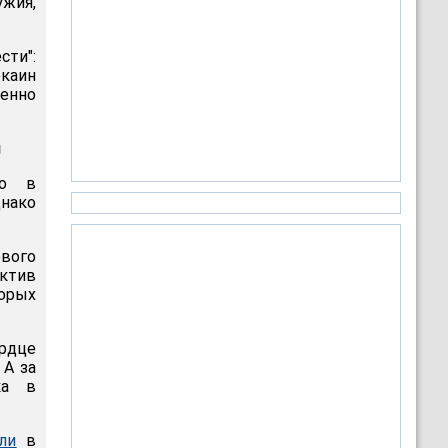
жия,
сти":
окаин
енно
и
го в
нако
ового
ктив
торых
ердце
 А за
ка в
ли
в