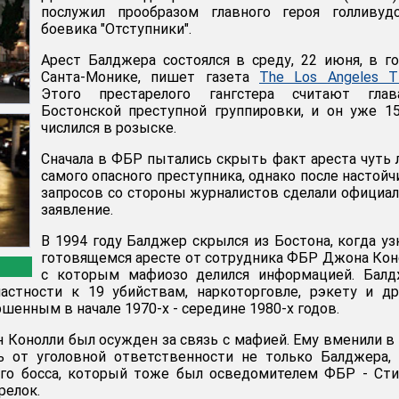
послужил прообразом главного героя голливудс
боевика "Отступники".
Арест Балджера состоялся в среду, 22 июня, в г
Санта-Монике, пишет газета
The Los Angeles T
Этого престарелого гангстера считают глав
Бостонской преступной группировки, и он уже 1
числился в розыске.
Сначала в ФБР пытались скрыть факт ареста чуть 
самого опасного преступника, однако после настой
запросов со стороны журналистов сделали официа
заявление.
В 1994 году Балджер скрылся из Бостона, когда уз
готовящемся аресте от сотрудника ФБР Джона Кон
с которым мафиозо делился информацией. Балд
астности к 19 убийствам, наркоторговле, рэкету и д
шенным в начале 1970-х - середине 1980-х годов.
н Конолли был осужден за связь с мафией. Ему вменили в
ь от уголовной ответственности не только Балджера,
ого босса, который тоже был осведомителем ФБР - Ст
релок.