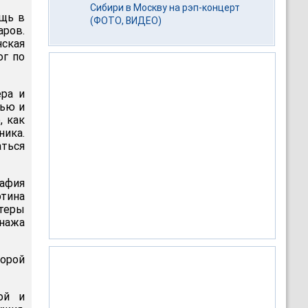
Сибири в Москву на рэп-концерт
ощь в
(ФОТО, ВИДЕО)
аров.
нская
ог по
ра и
тью и
, как
ника.
аться
рафия
ртина
ктеры
нажа
торой
ой и