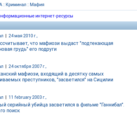
А
::
Криминал
::
Мафия
нформационные интернет-ресурсы
ал
|
24 мая 2010 г.,
ссчитывает, что мафиози выдаст "подтекающая
новая грудь" его подруги
ал
|
24 октября 2007 г.,
анский мафиози, входящий в десятку самых
иваемых преступников, "засветился" на Сицилии
ал
|
11 february 2003 г.,
ый серийный убийца засветился в фильме "Ганнибал".
его поиск