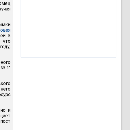
комец
зучая
имки
новая
ией в
 что
оду,
рного
т №1"
кого
него
есурс
но и
щает
 пост