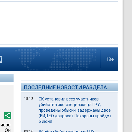
18+
ПОСЛЕДНИЕ НОВОСТИ РАЗДЕЛА
15:12
СК установил всех участников
убийства экс-спецназовца ГРУ,
проведены обыски, задержаны двое
(ВИДЕО допроса). Похороны пройдут
6 июня
иозо
. Он
09:16
Убийцы бойца спецназа ГРУ,