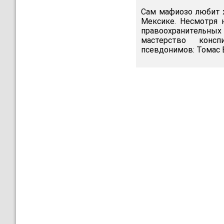
Сам мафиозо любит 
Мексике. Несмотря н
правоохранительны
мастерство консп
псевдонимов: Томас 