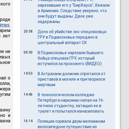
кого
зарезавшие его у "БирХауса", бежали
в Армению. Следствие уверено, что
они будут выданы. Двое уже
ороде
задержаны
imes
.
арем
20:38
Дело об убийстве экс-спецназовца
5 лет
ГРУ в Подмосковье передано в
центральный аппарат СК
ли не
09:30
В Подмосковье зарезали бывшего
чивых
бойца спецназа ГРУ, который
льное
вступился за прохожего (ВИДЕО)
14:53
В Астрахани должник спрятался от
нал о
приставов в могиле и притворился
олли,
мертвым
жера
ругим
14:46
В технологическом колледже
Петербурга наркоман напал на 16-
летнюю студентку, затащил ее в
 вину
туалет и попытался изнасиловать
 но и
ивена
16:14
Полиция сорвала двум меломанам
велосипедное путешествие из