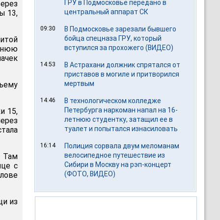
ГРУ в Подмосковье передано в
Через
центральный аппарат СК
ы 13,
09:30
В Подмосковье зарезали бывшего
бойца спецназа ГРУ, который
битой
вступился за прохожего (ВИДЕО)
тнюю
пачек
14:53
В Астрахани должник спрятался от
приставов в могиле и притворился
мертвым
тьему
14:46
В технологическом колледже
Петербурга наркоман напал на 16-
и 15,
летнюю студентку, затащил ее в
через
туалет и попытался изнасиловать
стала
16:14
Полиция сорвала двум меломанам
велосипедное путешествие из
. Там
Сибири в Москву на рэп-концерт
ице с
(ФОТО, ВИДЕО)
лове
.
щи из