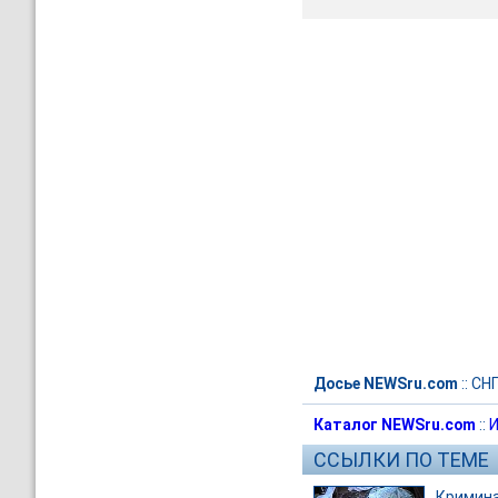
Досье NEWSru.com
::
СН
Каталог NEWSru.com
::
И
ССЫЛКИ ПО ТЕМЕ
Кримин