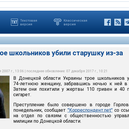
Текстовая
Классическая
версия
версия
ое школьников убили старушку из-за
 Украины трое школьников убили 74-летнюю женщину,
ней в дом. Затем они похитили у жертвы 110 гривен и 40 пачек
2007 г., 13:06 | последнее обновление: 07 декабря 2017 г., 10:21
В Донецкой области Украины трое школьников у
74-летнюю женщину, забравшись ночью к ней в 
Затем они похитили у жертвы 110 гривен и 40 
сигарет.
Преступление было совершено в городе Горлов
понедельник, сообщает
"Корреспондент.net"
со ссы
на отдел по связям с общественностью управл
милиции по Донецкой области.