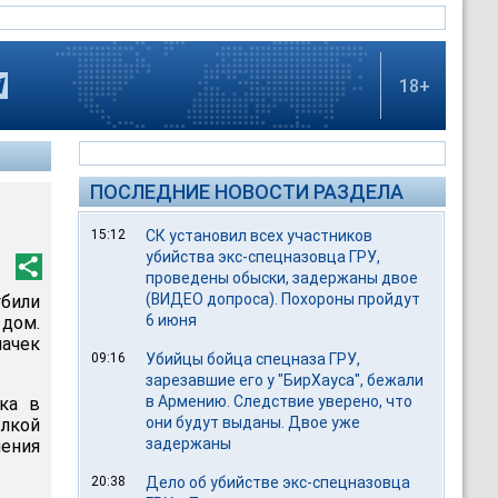
18+
ПОСЛЕДНИЕ НОВОСТИ РАЗДЕЛА
15:12
СК установил всех участников
убийства экс-спецназовца ГРУ,
проведены обыски, задержаны двое
(ВИДЕО допроса). Похороны пройдут
били
6 июня
дом.
пачек
09:16
Убийцы бойца спецназа ГРУ,
зарезавшие его у "БирХауса", бежали
в Армению. Следствие уверено, что
ка в
они будут выданы. Двое уже
лкой
задержаны
ения
20:38
Дело об убийстве экс-спецназовца