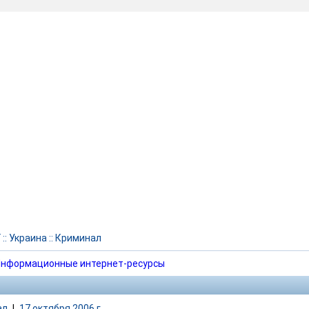
Г
::
Украина
::
Криминал
нформационные интернет-ресурсы
ал
|
17 октября 2006 г.,