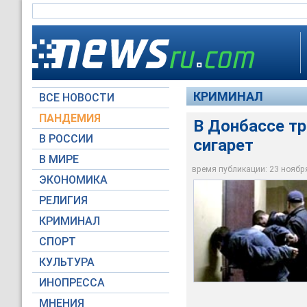
КРИМИНАЛ
ВСЕ НОВОСТИ
ПАНДЕМИЯ
В Донбассе тр
В РОССИИ
сигарет
В Донецкой области
забравшись ночью к 
В МИРЕ
сигарет
время публикации: 23 ноября 
ЭКОНОМИКА
НТВ
РЕЛИГИЯ
КРИМИНАЛ
СПОРТ
КУЛЬТУРА
ИНОПРЕССА
МНЕНИЯ