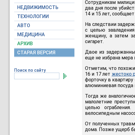
Сотрудникам милиции
НЕДВИЖИМОСТЬ
два дня после убийст
14 и 15 лет, сообщае
ТЕХНОЛОГИИ
На следствии задерж
АВТО
с целью завладени
МЕДИЦИНА
женщину, а затем з
сигарет.
АРХИВ
Двое из задержанны
СТАРАЯ ВЕРСИЯ
еще не избрана мера 
Отметим, что похожий
Поиск по сайту
16 и 17 лет
жестоко 
форточку в квартиру
алюминиевая посуда н
Тогда же аналогичн
малолетние преступ
целью ограбления.
велосипедным насосо
От полученных травм
дома. Позже ущерб бы