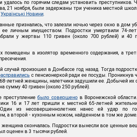
 удалось по горячим следам установить преступников. 
ва, 21 ноября, были задержаны три ученика местной школ
т
Українські Новини
.
анные признались, что залезли ночью через окно в дом у
я ее личным имуществом. Подростки умертвили 74-ле
абрали у жертвы 110 гривен (около 700 рублей) и 40 
х помещены в изолятор временного содержания, а тре
пресечения.
 случай произошел в Донбассе год назад. Тогда подростк
расправились
с пенсионеркой ради ее посуды. Проникнув 
 68-летней женщины, налетчики задушили ее. Добычей их 
а сумму 40 гривен (около 250 рублей).
ое преступление
было совершено
в Воронежской области
ники 16 и 17 лет пришли к местной 65-летней жительн
 Один из несовершеннолетних нанес ей удар по го
м, а второй - кухонным ножом, найденном в том же доме
 женщина скончалась. Подростки вынесли все ценные ве
л оценен в 3 тысячи рублей.