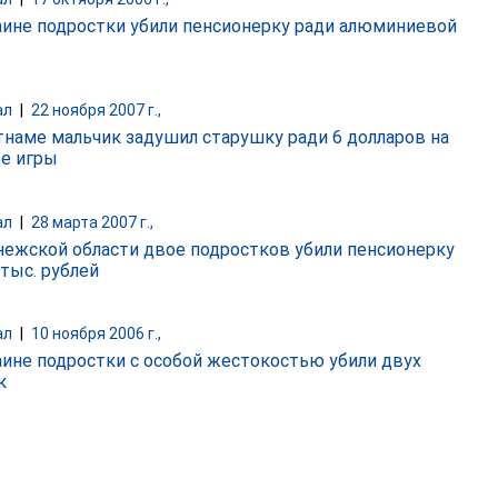
аине подростки убили пенсионерку ради алюминиевой
ы
ал
|
22 ноября 2007 г.,
тнаме мальчик задушил старушку ради 6 долларов на
е игры
ал
|
28 марта 2007 г.,
нежской области двое подростков убили пенсионерку
 тыс. рублей
ал
|
10 ноября 2006 г.,
аине подростки с особой жестокостью убили двух
к