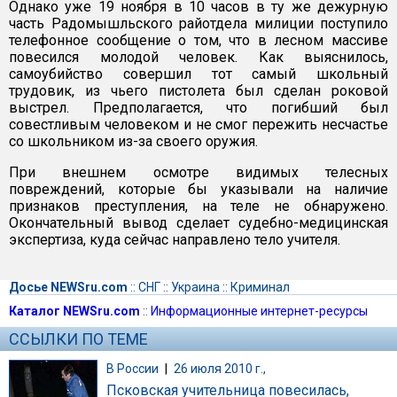
Однако уже 19 ноября в 10 часов в ту же дежурную
часть Радомышльского райотдела милиции поступило
телефонное сообщение о том, что в лесном массиве
повесился молодой человек. Как выяснилось,
самоубийство совершил тот самый школьный
трудовик, из чьего пистолета был сделан роковой
выстрел. Предполагается, что погибший был
совестливым человеком и не смог пережить несчастье
со школьником из-за своего оружия.
При внешнем осмотре видимых телесных
повреждений, которые бы указывали на наличие
признаков преступления, на теле не обнаружено.
Окончательный вывод сделает судебно-медицинская
экспертиза, куда сейчас направлено тело учителя.
Досье NEWSru.com
::
СНГ
::
Украина
::
Криминал
Каталог NEWSru.com
::
Информационные интернет-ресурсы
ССЫЛКИ ПО ТЕМЕ
В России
|
26 июля 2010 г.,
Псковская учительница повесилась,