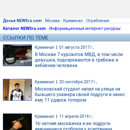
Досье NEWSru.com
::
Москва
::
Криминал
::
Ограбление
Каталог NEWSru.com
::
Информационные интернет-ресурсы
ССЫЛКИ ПО ТЕМЕ
Криминал
|
01 августа 2017 г.,
В Москве 7 курсантов МВД, в том числе
девушки, подозреваются в грабеже и
избиении человека
Криминал
|
20 сентября 2017 г.,
Московский студент напал на улице на
бывшего ухажера своей подруги и нанес
ему 11 ударов топором
Криминал
|
11 апреля 2014 г.,
16-летняя москвичка и ее подруга-
именинница отобрали у египтянина