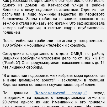
Как рассказал потерпевший, 6 октября около 0:30 возле
одного из домов на Кетчерской улице в районе
Вешняки к нему подошли неизвестные. Один из них
распылил в лицо мужчины вещество из перцового
баллончика. Затем грабители повалили прохожего на
землю и стали избивать его ногами. Это зафиксировала
камера наблюдения, а снятые кадры опубликованы
полицией.
После избиения грабители похитили у потерпевшего
100 рублей и мобильный телефон и скрылись.
Сотрудники следственного отдела ОМВД по району
Вешняки возбудили уголовное дело по ст. 162 УК РФ
("Разбой"). Она предусматривает наказание вплоть до 15
лет лишения свободы.
"В отношении подозреваемых избрана мера пресечения
в виде домашнего ареста", - заключили в полиции.
Ведется поиск остальных соучастников ограбления.
По данным
"Комсомольской правды"
, перед
нападением на прохожего подозреваемые отмечали
20-летие одного из них. Именинник и его приятели
отправились после полуночи в магазин. На улице