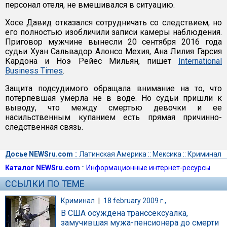
персонал отеля, не вмешивался в ситуацию.
Хосе Давид отказался сотрудничать со следствием, но
его полностью изобличили записи камеры наблюдения.
Приговор мужчине вынесли 20 сентября 2016 года
судьи Хуан Сальвадор Алонсо Мехия, Ана Лилия Гарсия
Кардона и Ноэ Рейес Мильян, пишет
International
Business Times
.
Защита подсудимого обращала внимание на то, что
потерпевшая умерла не в воде. Но судьи пришли к
выводу, что между смертью девочки и ее
насильственным купанием есть прямая причинно-
следственная связь.
Досье NEWSru.com
::
Латинская Америка
::
Мексика
::
Криминал
Каталог NEWSru.com
::
Информационные интернет-ресурсы
ССЫЛКИ ПО ТЕМЕ
Криминал
|
18 february 2009 г.,
В США осуждена транссексуалка,
замучившая мужа-пенсионера до смерти