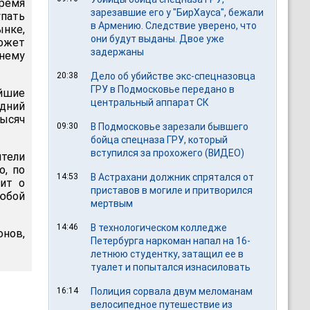
ремя
зарезавшие его у "БирХауса", бежали
упать
в Армению. Следствие уверено, что
нке,
они будут выданы. Двое уже
может
задержаны
 нему
20:38
Дело об убийстве экс-спецназовца
ГРУ в Подмосковье передано в
айшие
центральный аппарат СК
едний
ысяч
09:30
В Подмосковье зарезали бывшего
бойца спецназа ГРУ, который
вступился за прохожего (ВИДЕО)
ители
о, по
14:53
В Астрахани должник спрятался от
вит о
приставов в могиле и притворился
любой
мертвым
14:46
В технологическом колледже
онов,
Петербурга наркоман напал на 16-
летнюю студентку, затащил ее в
туалет и попытался изнасиловать
16:14
Полиция сорвала двум меломанам
велосипедное путешествие из