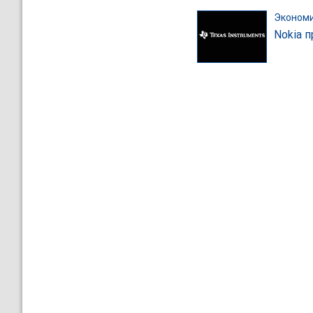
Эконом
Nokia п