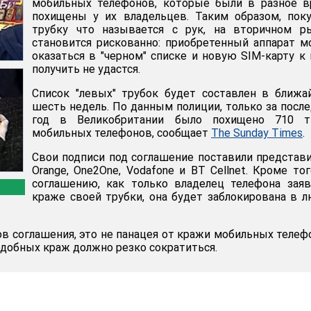
мобильных телефонов, которые были в разное в
похищены у их владельцев. Таким образом, пок
трубку что называется с рук, на вторичном ры
становится рискованно: приобретенный аппарат 
оказаться в "черном" списке и новую SIM-карту к
получить не удастся.
Список "левых" трубок будет составлен в ближ
шесть недель. По данным полиции, только за посл
год в Великобритании было похищено 710 т
мобильных телефонов, сообщает
The Sunday Times
.
Свои подписи под соглашение поставили представ
Orange, One2One, Vodafone и BT Cellnet. Кроме тог
соглашению, как только владелец телефона зая
краже своей трубки, она будет заблокирована в 
в соглашения, это не панацея от кражи мобильных телеф
одобных краж должно резко сократиться.