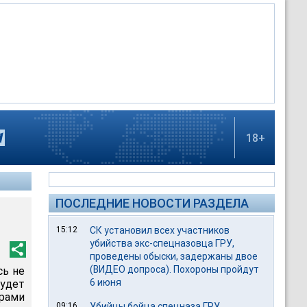
18+
ПОСЛЕДНИЕ НОВОСТИ РАЗДЕЛА
15:12
СК установил всех участников
убийства экс-спецназовца ГРУ,
проведены обыски, задержаны двое
(ВИДЕО допроса). Похороны пройдут
сь не
6 июня
удет
рами
09:16
Убийцы бойца спецназа ГРУ,