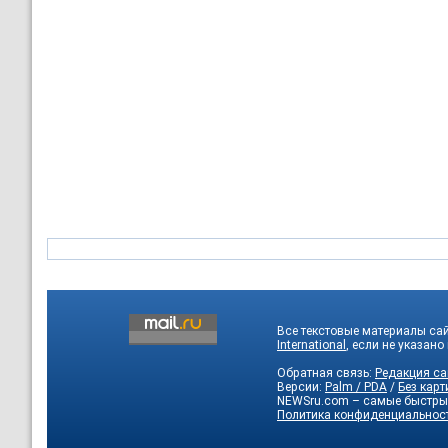
Все текстовые материалы са
International
, если не указано
Обратная связь:
Редакция са
Версии:
Palm / PDA
/
Без карт
NEWSru.com – самые быстры
Политика конфиденциальнос