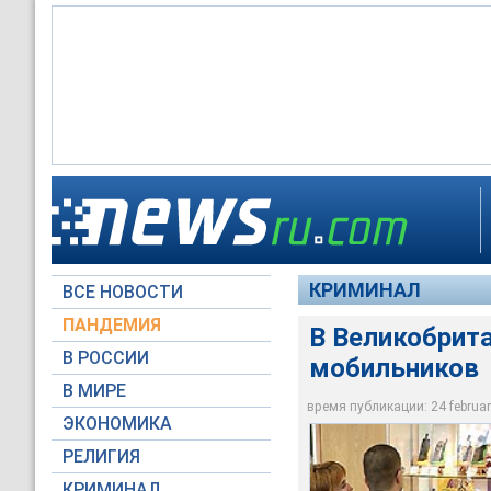
Британские компани
трубки
Список "левых" тру
За последний год в
КРИМИНАЛ
ВСЕ НОВОСТИ
Архив NTVRU.com
Архив NTVRU.com
Архив NTVRU.com
ПАНДЕМИЯ
В Великобрита
В РОССИИ
мобильников
В МИРЕ
время публикации: 24 february
ЭКОНОМИКА
РЕЛИГИЯ
КРИМИНАЛ