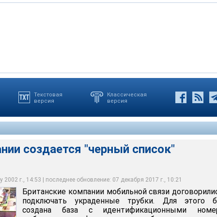
Текстовая
Классическая
версия
версия
и мобильной связи договорились не подключать украденные
бок будет составлен в ближайшие шесть недель
 Великобритании было похищено 710 тысяч мобильных телефонов
нии создается "черный список"
 2002 г., 14:53 | последнее обновление: 07 декабря 2017 г., 10:21
Британские компании мобильной связи договорили
подключать украденные трубки. Для этого б
создана база с идентификационными номе