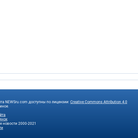
йта NEWSru.com доступны по лицензии:
Creative Commons Attribution 4.0
 иное.
йта
инок
е новости
2000-2021
ти