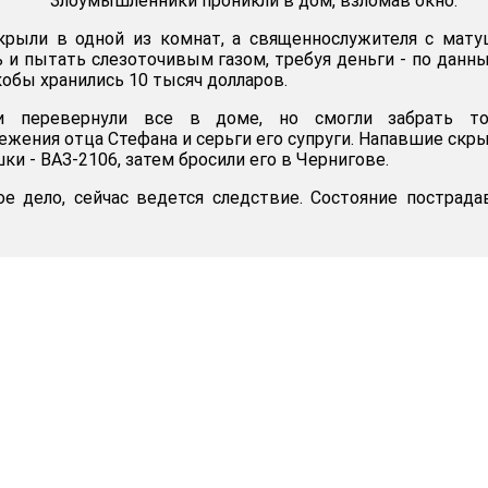
Злоумышленники проникли в дом, взломав окно.
крыли в одной из комнат, а священнослужителя с мат
ь и пытать слезоточивым газом, требуя деньги - по данн
кобы хранились 10 тысяч долларов.
и перевернули все в доме, но смогли забрать то
ежения отца Стефана и серьги его супруги. Напавшие скр
и - ВАЗ-2106, затем бросили его в Чернигове.
е дело, сейчас ведется следствие. Состояние пострад