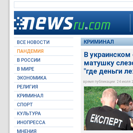
КРИМИНАЛ
ВСЕ НОВОСТИ
ПАНДЕМИЯ
В украинском
В РОССИИ
матушку слез
В украинском селе 
В МИРЕ
"где деньги л
вымогая признание,
ЭКОНОМИКА
время публикации: 24 июля 20
ГУНП в Чернігівській
РЕЛИГИЯ
КРИМИНАЛ
СПОРТ
КУЛЬТУРА
ИНОПРЕССА
МНЕНИЯ