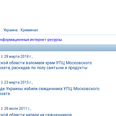
Г
::
Украина
::
Криминал
нформационные интернет-ресурсы
|
28 марта 2018 г.,
ской области взломали храм УПЦ Московского
рхата, раскидав по полу святыни и продукты
|
23 марта 2015 г.,
аде Украины избили священника УПЦ Московского
рхата
|
28 июля 2011 г.,
ской области напали на священников