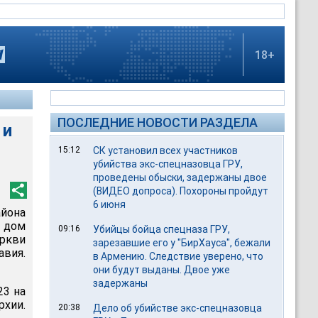
18+
ПОСЛЕДНИЕ НОВОСТИ РАЗДЕЛА
 и
15:12
СК установил всех участников
убийства экс-спецназовца ГРУ,
проведены обыски, задержаны двое
(ВИДЕО допроса). Похороны пройдут
6 июня
йона
 дом
09:16
Убийцы бойца спецназа ГРУ,
ркви
зарезавшие его у "БирХауса", бежали
авия.
в Армению. Следствие уверено, что
они будут выданы. Двое уже
задержаны
23 на
хии.
20:38
Дело об убийстве экс-спецназовца