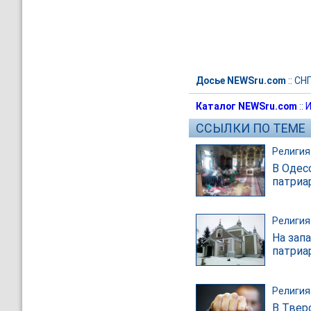
Досье NEWSru.com
::
СН
Каталог NEWSru.com
::
И
ССЫЛКИ ПО ТЕМЕ
Религия
В Одес
патриа
Религия
На зап
патриа
Религия
В Твер