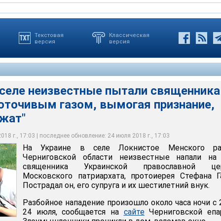
Текстовая
Классическая
версия
версия
 селе неизвестные пытали священника
оточивым газом, вымогая признание,
неизвестные пытали священника и матушку слезоточивым газом,
ежат"
 "где деньги лежат"
18 г., 17:03 | последнее обновление: 24 июля 2018 г., 17:03
 області / YouTube
На Украине в селе Локнистое Менского ра
Черниговской области неизвестные напали на
священника Украинской православной це
Московского патриархата, протоиерея Стефана Г
Пострадал он, его супруга и их шестилетний внук.
Разбойное нападение произошло около часа ночи с 
24 июля, сообщается на
сайте
Черниговской епар