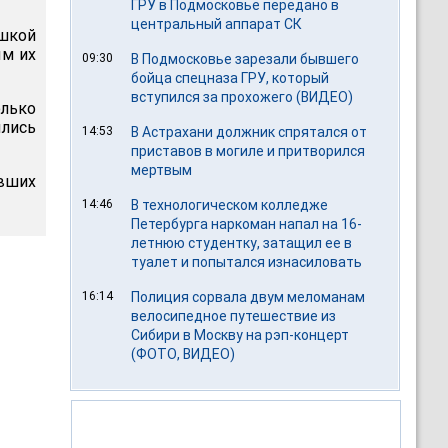
ГРУ в Подмосковье передано в
центральный аппарат СК
ушкой
ым их
09:30
В Подмосковье зарезали бывшего
бойца спецназа ГРУ, который
вступился за прохожего (ВИДЕО)
лько
ылись
14:53
В Астрахани должник спрятался от
приставов в могиле и притворился
мертвым
авших
14:46
В технологическом колледже
Петербурга наркоман напал на 16-
летнюю студентку, затащил ее в
туалет и попытался изнасиловать
16:14
Полиция сорвала двум меломанам
велосипедное путешествие из
Сибири в Москву на рэп-концерт
(ФОТО, ВИДЕО)