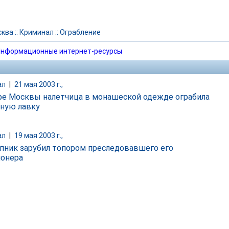
сква
::
Криминал
::
Ограбление
нформационные интернет-ресурсы
ал
|
21 мая 2003 г.,
ре Москвы налетчица в монашеской одежде ограбила
ную лавку
ал
|
19 мая 2003 г.,
пник зарубил топором преследовавшего его
онера