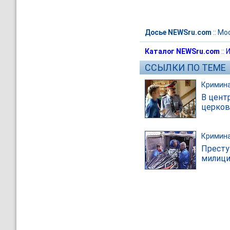
Досье NEWSru.com
::
Мо
Каталог NEWSru.com
::
И
ССЫЛКИ ПО ТЕМЕ
Кримин
В цент
церков
Кримин
Престу
милици