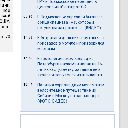
ГРУ в Подмосковье передано в
ции.
центральный аппарат СК
а нее
ычей
09:30
В Подмосковье зарезали бывшего
США,
бойца спецназа ГРУ, который
фон.
вступился за прохожего (ВИДЕО)
о 70
14:53
В Астрахани должник спрятался от
приставов в могиле и притворился
мертвым
14:46
В технологическом колледже
Петербурга наркоман напал на 16-
летнюю студентку, затащил ее в
туалет и попытался изнасиловать
16:14
Полиция сорвала двум меломанам
велосипедное путешествие из
Сибири в Москву на рэп-концерт
(ФОТО, ВИДЕО)