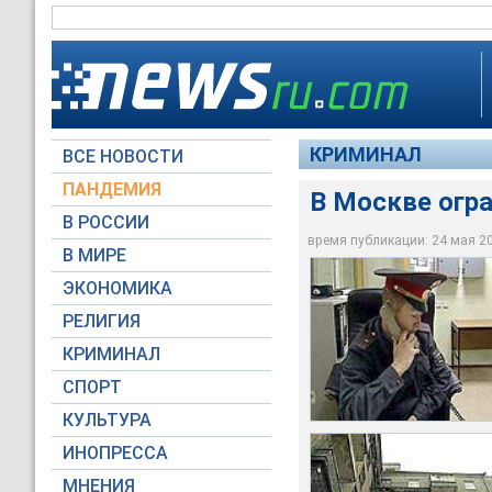
КРИМИНАЛ
ВСЕ НОВОСТИ
ПАНДЕМИЯ
В Москве огра
В РОССИИ
На северо-востоке 
Как сообщили РИА "
время публикации: 24 мая 200
квартиру советника
преступление было с
Добычей злоумышле
В МИРЕ
N 1 по Центральном
проживает 31-летн
изделия, а также с
ЭКОНОМИКА
Архив NEWSru.com
Архив NEWSru.com
Архив NEWSru.com
РЕЛИГИЯ
КРИМИНАЛ
СПОРТ
КУЛЬТУРА
ИНОПРЕССА
МНЕНИЯ