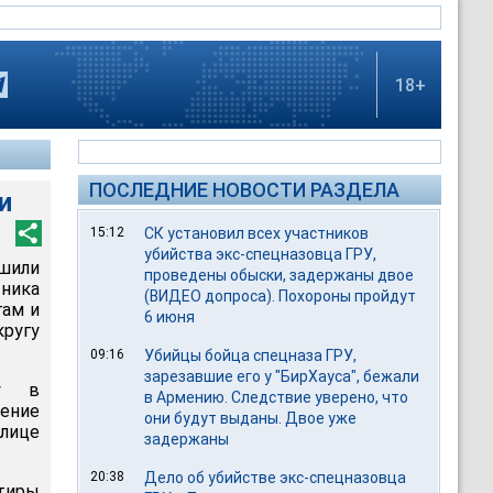
18+
ПОСЛЕДНИЕ НОВОСТИ РАЗДЕЛА
и
15:12
СК установил всех участников
убийства экс-спецназовца ГРУ,
шили
проведены обыски, задержаны двое
ника
(ВИДЕО допроса). Похороны пройдут
гам и
6 июня
кругу
09:16
Убийцы бойца спецназа ГРУ,
зарезавшие его у "БирХауса", бежали
у в
в Армению. Следствие уверено, что
ение
они будут выданы. Двое уже
улице
задержаны
20:38
Дело об убийстве экс-спецназовца
тиры