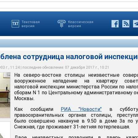
Текстовая
Классическая
версия
версия
блена сотрудница налоговой инспекци
столицы неизвестные совершили вооруженное нападение на
Новости" в субботу в правоохранительных органах столицы,
3 г., 11:24 | последнее обновление: 07 декабря 2017 г., 10:21
 налоговой инспекции министерства России по налогам и сборам
овершено накануне в 9.50 в доме 3а по улице Снежная, где
нников стали 2 тыс. 200 долларов США, золотые ювелирные
На северо-востоке столицы неизвестные совер
у административному округу Москвы
яя потерпевшая
отовый телефон
вооруженное нападение на квартиру совет
налоговой инспекции министерства России по нало
сборам N 1 по Центральному административному о
Москвы.
Как сообщили
РИА "Новости"
в суббот
правоохранительных органах столицы, преступл
было совершено накануне в 9.50 в доме 3а по 
Снежная, где проживает 31-летняя потерпевшая.
Двое неизвестных позвонили в дверь квар