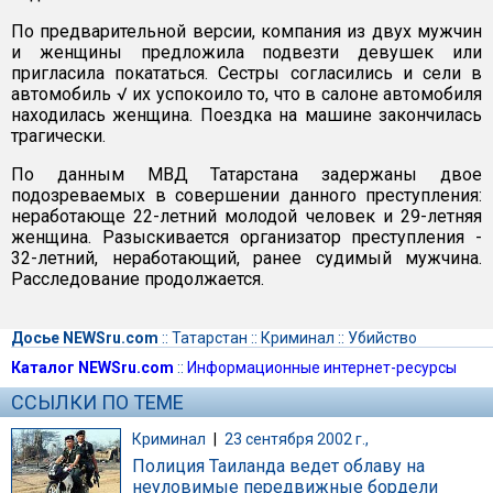
По предварительной версии, компания из двух мужчин
и женщины предложила подвезти девушек или
пригласила покататься. Сестры согласились и сели в
автомобиль √ их успокоило то, что в салоне автомобиля
находилась женщина. Поездка на машине закончилась
трагически.
По данным МВД Татарстана задержаны двое
подозреваемых в совершении данного преступления:
неработающе 22-летний молодой человек и 29-летняя
женщина. Разыскивается организатор преступления -
32-летний, неработающий, ранее судимый мужчина.
Расследование продолжается.
Досье NEWSru.com
::
Татарстан
::
Криминал
::
Убийство
Каталог NEWSru.com
::
Информационные интернет-ресурсы
ССЫЛКИ ПО ТЕМЕ
Криминал
|
23 сентября 2002 г.,
Полиция Таиланда ведет облаву на
неуловимые передвижные бордели