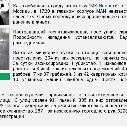
Как сообщили в среду агентству
'МК-Новости'
в 
Москвы, в 17:20 в главном корпусе МАИ неизве
нанес 17-летнему первокурснику проникающее но
ранение в живот.
Пострадавший госпитализирован, преступник скр
Подробности нападения устанавливаются. Вед
расследование.
Всего за минувшие сутки в столице совершено
преступления, 204 из них раскрыты по горячим сл
За сутки зафиксировано 1 убийство, 1 изнасилов
раскрыты 3 из 4 тяжких телесных повреждений, 4 
разбоев, 7 из 37 грабежей, 3 из 42 квартирных кра
10 угнанных машин найдена одна. Шесть чел
ые правонарушения привлечены к ответственности 
олицы. С улиц удален 931 пьяный, 385 из них отправл
72 человек задержаны за распитие алкоголя в обществ
кое хулиганство, 287 - за незаконную торговлю с рук, 3208
егистрации.