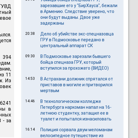
зарезавшие его у "БирХауса", бежали
ГУВД
в Армению. Следствие уверено, что
стный
они будут выданы. Двое уже
жевое
задержаны
20:38
Дело об убийстве экс-спецназовца
ылся.
ГРУ в Подмосковье передано в
ется
центральный аппарат СК
09:30
В Подмосковье зарезали бывшего
 394
бойца спецназа ГРУ, который
едам.
вступился за прохожего (ВИДЕО)
ание,
из 11
14:53
В Астрахани должник спрятался от
ж. Из
приставов в могиле и притворился
овек
мертвым
14:46
В технологическом колледже
6241
Петербурга наркоман напал на 16-
ены в
летнюю студентку, затащил ее в
енных
туалет и попытался изнасиловать
 - за
16:14
Полиция сорвала двум меломанам
велосипедное путешествие из