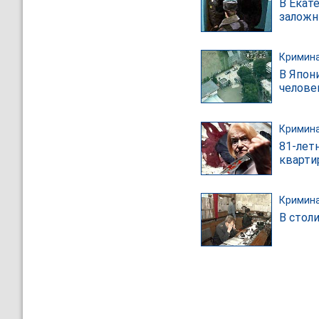
В Екат
заложн
Кримин
В Япон
челове
Кримин
81-лет
кварти
Кримин
В стол