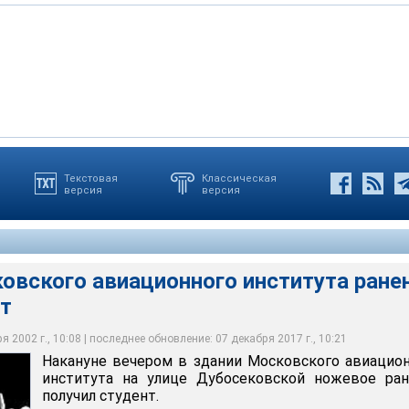
Текстовая
Классическая
версия
версия
корпусе МАИ неизвестный нанес 17-летнему первокурснику
ое ранение в живот
тализирован, преступник скрылся
ения устанавливаются. Ведется расследование
овского авиационного института ране
т
 2002 г., 10:08 | последнее обновление: 07 декабря 2017 г., 10:21
Накануне вечером в здании Московского авиацио
института на улице Дубосековской ножевое ран
получил студент.