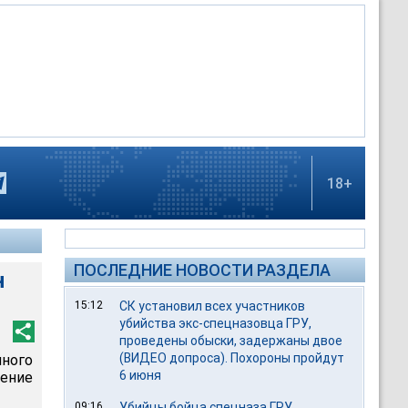
18+
ПОСЛЕДНИЕ НОВОСТИ РАЗДЕЛА
н
15:12
СК установил всех участников
убийства экс-спецназовца ГРУ,
проведены обыски, задержаны двое
(ВИДЕО допроса). Похороны пройдут
нного
6 июня
ение
09:16
Убийцы бойца спецназа ГРУ,