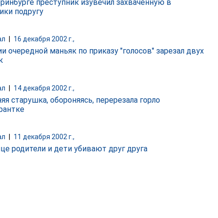
еринбурге преступник изувечил захваченную в
ики подругу
ал
|
16 декабря 2002 г.,
ии очередной маньяк по приказу "голосов" зарезал двух
к
ал
|
14 декабря 2002 г.,
няя старушка, обороняясь, перерезала горло
рантке
ал
|
11 декабря 2002 г.,
ице родители и дети убивают друг друга