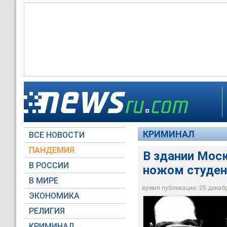
В 17:20 в главном 
проникающее ножев
Пострадавший госпи
Подробности напад
КРИМИНАЛ
ВСЕ НОВОСТИ
Архив NEWSru.com
Архив NEWSru.com
Архив NEWSru.com
ПАНДЕМИЯ
В здании Моск
В РОССИИ
ножом студен
В МИРЕ
время публикации: 25 декабря
ЭКОНОМИКА
РЕЛИГИЯ
КРИМИНАЛ