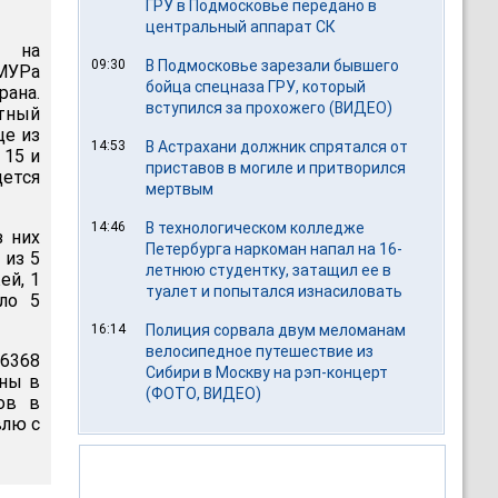
ГРУ в Подмосковье передано в
центральный аппарат СК
м на
09:30
В Подмосковье зарезали бывшего
МУРа
бойца спецназа ГРУ, который
ана.
вступился за прохожего (ВИДЕО)
отный
це из
14:53
В Астрахани должник спрятался от
 15 и
приставов в могиле и притворился
дется
мертвым
14:46
В технологическом колледже
з них
Петербурга наркоман напал на 16-
 из 5
летнюю студентку, затащил ее в
ей, 1
туалет и попытался изнасиловать
ло 5
16:14
Полиция сорвала двум меломанам
велосипедное путешествие из
6368
Сибири в Москву на рэп-концерт
ены в
(ФОТО, ВИДЕО)
ов в
влю с