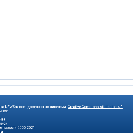
йта NEWSru.com доступны по лицензии:
Creative Commons Attribution 4.0
 иное.
йта
инок
е новости
2000-2021
ти