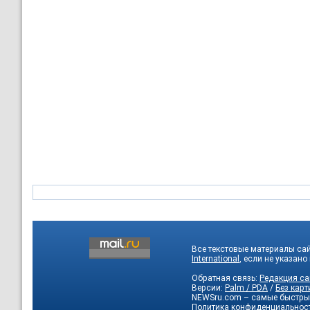
Все текстовые материалы са
International
, если не указано
Обратная связь:
Редакция са
Версии:
Palm / PDA
/
Без карт
NEWSru.com – самые быстры
Политика конфиденциальнос