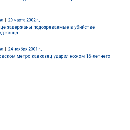
ал
|
29 марта 2002 г.,
ице задержаны подозреваемые в убийстве
йджанца
ал
|
24 ноября 2001 г.,
овском метро кавказец ударил ножом 16-летнего