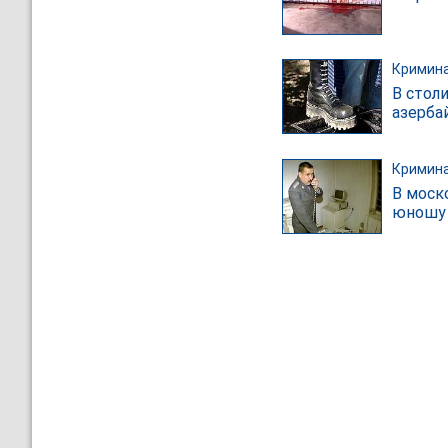
Кримин
В стол
азерба
Кримин
В моск
юношу