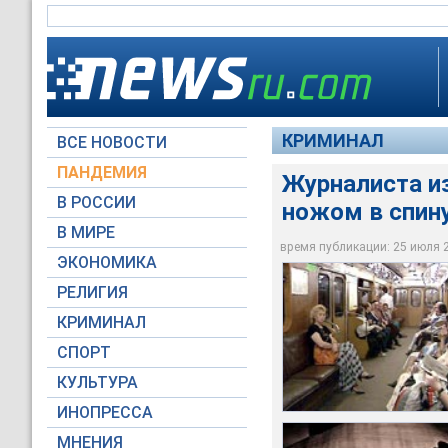
КРИМИНАЛ
ВСЕ НОВОСТИ
ПАНДЕМИЯ
Журналиста и
В РОССИИ
ножом в спин
Неизвестный в ваго
В МИРЕ
ранение в спину 40
Можно предположить
Сотрудник петербур
время публикации: 25 июля 20
ЭКОНОМИКА
Архив NTVRU.com
Архив NTVRU.com
Архив NTVRU.com
РЕЛИГИЯ
КРИМИНАЛ
СПОРТ
КУЛЬТУРА
ИНОПРЕССА
МНЕНИЯ