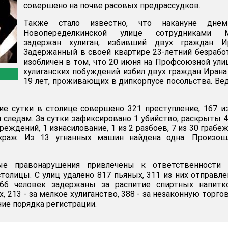
совершено на почве расовых предрассудков.
Также стало известно, что накануне дне
Новопеределкинской улице сотрудниками 
задержан хулиган, избивший двух граждан Ир
Задержанный в своей квартире 23-летний безраб
изобличен в том, что 20 июня на Профсоюзной ули
хулиганских побуждений избил двух граждан Ирана
19 лет, проживающих в дипкорпусе посольства. Ве
е сутки в столице совершено 321 преступление, 167 и
 следам. За сутки зафиксировано 1 убийство, раскрыты 4
еждений, 1 изнасилование, 1 из 2 разбоев, 7 из 30 грабеж
краж. Из 13 угнанных машин найдена одна. Произош
ые правонарушения привлечены к ответственности 
столицы. С улиц удалено 817 пьяных, 311 из них отправл
366 человек задержаны за распитие спиртных напитк
 213 - за мелкое хулиганство, 388 - за незаконную торго
ение порядка регистрации.