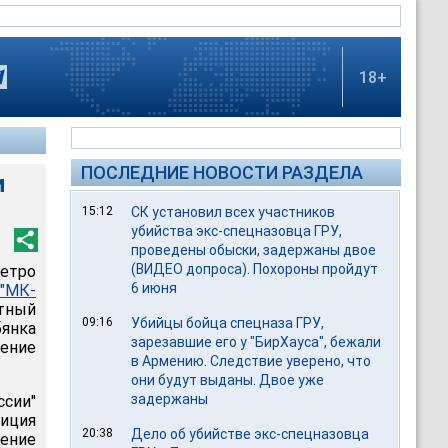
18+
ПОСЛЕДНИЕ НОВОСТИ РАЗДЕЛА
и
15:12
СК установил всех участников
убийства экс-спецназовца ГРУ,
проведены обыски, задержаны двое
(ВИДЕО допроса). Похороны пройдут
метро
6 июня
"МК-
стный
09:16
Убийцы бойца спецназа ГРУ,
бянка
зарезавшие его у "БирХауса", бежали
нение
в Армению. Следствие уверено, что
они будут выданы. Двое уже
задержаны
ссии"
иция
20:38
Дело об убийстве экс-спецназовца
дение