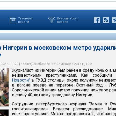
Текстовая
Классическая
версия
версия
з Нигерии в московском метро ударил
у
не поезда на перегоне Охотный ряд - Лубянка причинил ножевое
-летнему гражданину Нигерии
, что нападение совершено на почве расовых предрассудков
гского журнала "Земля в России" госпитализирован
02 г., 11:20 | последнее обновление: 07 декабря 2017 г., 10:21
Журналист из Нигерии был ранен в среду ночью в 
неизвестными преступниками. Как сообщили
Новости"
в ГУВД столицы, около полуночи неизве
в вагоне поезда на перегоне Охотный ряд - Лу
Сокольнической линии метро причинил ножевое ра
в спину 40-летнему гражданину Нигерии.
Сотрудник петербургского журнала "Земля в Ро
госпитализирован. Ведется расследование. Мил
ищет преступника. Можно предположить, что напа