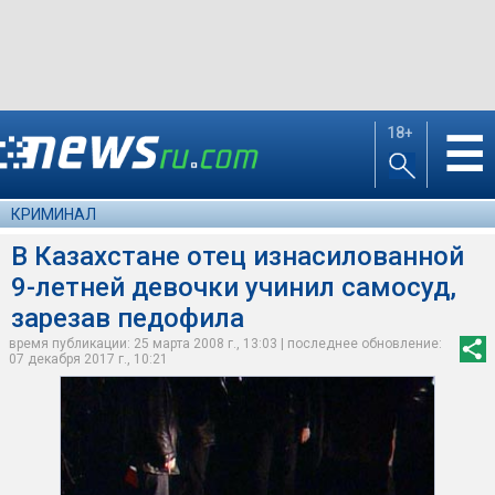
18+
☰
КРИМИНАЛ
В Казахстане отец изнасилованной
9-летней девочки учинил самосуд,
зарезав педофила
время публикации: 25 марта 2008 г., 13:03 | последнее обновление:
07 декабря 2017 г., 10:21