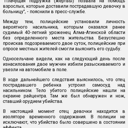
"Плачущая подружка (жертвы) позвала на помощь
взрослых, которые доставили пострадавшую девочку в
больницу", - пояснили в пресс-службе.
Между тем, полицейские установили личность
вероятного насильника, которым оказался ранее
судимый 40-летний уроженец Алма-Атинской области
без определенного места жительства. Безуспешно
проискав подозреваемого двое суток, полицейские при
опросе местных жителей смогли выяснить его судьбу.
Односельчане видели, как на следующий день после
изнасилования двое мужчин избили разыскиваемого и
увезли на автомобиле в поле.
В ходе дальнейшего следствия выяснилось, что отец
пострадавшего ребенка устроил самосуд над
насильником. Тело убитого полицейские нашли на
окраине райцентра. Там же был обнаружен и нож,
ставший орудием убийства.
В настоящий момент отец девочки находится в
изоляторе временного содержания. В полиции не
исключают, что убийство было совершено в состоянии
аффекта.