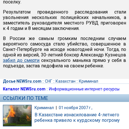
поселку.
Результатом проведенного расследования стали
увольнения нескольких полицейских начальников, а
заместитель руководителя местного РУВД приговорен
к 4 годам и 8 месяцам заключения.
В России же самым громким последним случаем
вероятного самосуда стало убийство, совершенное в
Санкт-Петербурге на исходе новогодней ночи. Тогда, по
одной из версий, 30-летний боксер Александр Кузнецов
забил до смерти
сексуального маньяка прямо у себя в
подъезде, застав педофила на своем ребенке.
Досье NEWSru.com
::
СНГ
::
Казахстан
::
Криминал
Каталог NEWSru.com
::
Информационные интернет-ресурсы
ССЫЛКИ ПО ТЕМЕ
Криминал
|
01 ноября 2007 г.,
В Казахстане изнасилование 4-летнего
ребенка привело к курдскому погрому