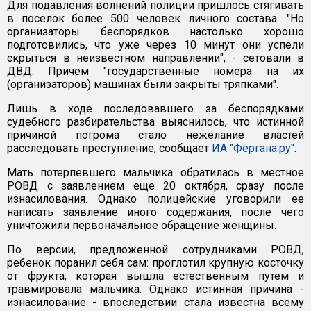
Для подавления волнений полиции пришлось стягивать
в поселок более 500 человек личного состава. "Но
организаторы беспорядков настолько хорошо
подготовились, что уже через 10 минут они успели
скрыться в неизвестном направлении", - сетовали в
ДВД. Причем "государственные номера на их
(организаторов) машинах были закрыты тряпками".
Лишь в ходе последовавшего за беспорядками
судебного разбирательства выяснилось, что истинной
причиной погрома стало нежелание властей
расследовать преступление, сообщает
ИА "Фергана.ру"
.
Мать потерпевшего мальчика обратилась в местное
РОВД с заявлением еще 20 октября, сразу после
изнасилования. Однако полицейские уговорили ее
написать заявление иного содержания, после чего
уничтожили первоначальное обращение женщины.
По версии, предложенной сотрудниками РОВД,
ребенок поранил себя сам: проглотил крупную косточку
от фрукта, которая вышла естественным путем и
травмировала мальчика. Однако истинная причина -
изнасилование - впоследствии стала известна всему