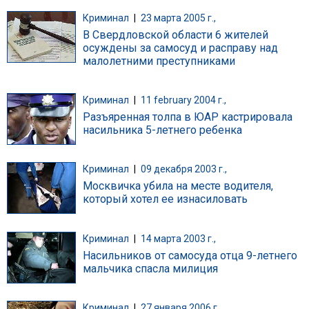
Криминал
|
23 марта 2005 г.,
В Свердловской области 6 жителей
осуждены за самосуд и расправу над
малолетними преступниками
Криминал
|
11 february 2004 г.,
Разъяренная толпа в ЮАР кастрировала
насильника 5-летнего ребенка
Криминал
|
09 декабря 2003 г.,
Москвичка убила на месте водителя,
который хотел ее изнасиловать
Криминал
|
14 марта 2003 г.,
Насильников от самосуда отца 9-летнего
мальчика спасла милиция
Криминал
|
27 января 2006 г.,