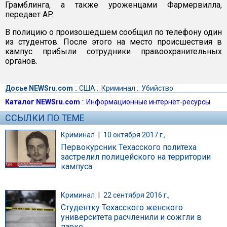
Грамблинга, а также уроженцами Фармервилла,
передает AP.
В полицию о произошедшем сообщил по телефону один
из студентов. После этого на место происшествия в
кампус прибыли сотрудники правоохранительных
органов.
Досье NEWSru.com
::
США
::
Криминал
::
Убийство
Каталог NEWSru.com
::
Информационные интернет-ресурсы
ССЫЛКИ ПО ТЕМЕ
Криминал
|
10 октября 2017 г.,
Первокурсник Техасского политеха
застрелил полицейского на территории
кампуса
Криминал
|
22 сентября 2016 г.,
Студентку Техасского женского
университета расчленили и сожгли в
парке