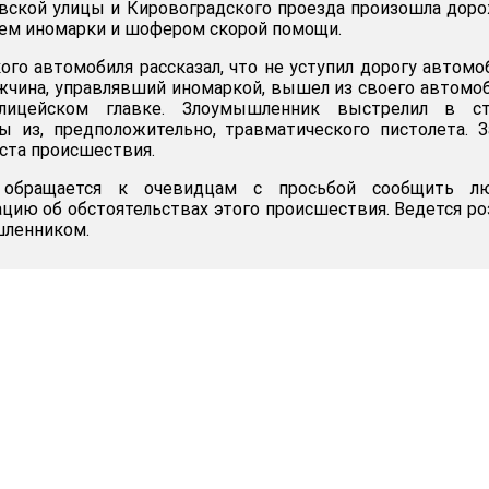
вской улицы и Кировоградского проезда произошла дор
ем иномарки и шофером скорой помощи.
ого автомобиля рассказал, что не уступил дорогу автом
ужчина, управлявший иномаркой, вышел из своего автомоб
лицейском главке. Злоумышленник выстрелил в ст
 из, предположительно, травматического пистолета. 
еста происшествия.
я обращается к очевидцам с просьбой сообщить л
ию об обстоятельствах этого происшествия. Ведется р
шленником.