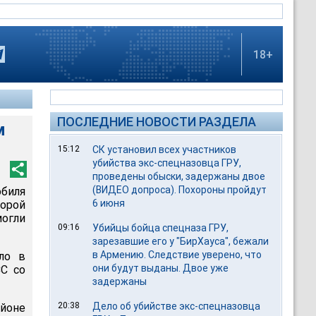
18+
ПОСЛЕДНИЕ НОВОСТИ РАЗДЕЛА
м
15:12
СК установил всех участников
убийства экс-спецназовца ГРУ,
проведены обыски, задержаны двое
(ВИДЕО допроса). Похороны пройдут
обиля
6 июня
орой
огли
09:16
Убийцы бойца спецназа ГРУ,
зарезавшие его у "БирХауса", бежали
в Армению. Следствие уверено, что
ло в
они будут выданы. Двое уже
СС со
задержаны
20:38
Дело об убийстве экс-спецназовца
йоне