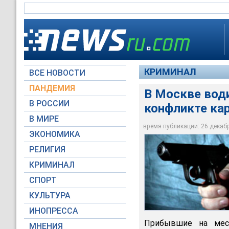
КРИМИНАЛ
ВСЕ НОВОСТИ
ПАНДЕМИЯ
В Москве вод
В РОССИИ
конфликте ка
Московская полиция
стрельбу по машине
В МИРЕ
поделить дорогу
время публикации: 26 декабря
ЭКОНОМИКА
Фото NEWSru.com
РЕЛИГИЯ
КРИМИНАЛ
СПОРТ
КУЛЬТУРА
ИНОПРЕССА
Прибывшие на мест
МНЕНИЯ