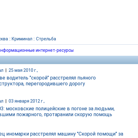
сква
::
Криминал
::
Стрельба
нформационные интернет-ресурсы
ал
|
25 мая 2010 г.,
ве водитель "скорой" расстрелял пьяного
структора, перегородившего дорогу
ал
|
03 января 2012 г.,
 03: московские полицейские в погоне за людьми,
вшими пожарного, протаранили скорую помощь
ец иномарки расстрелял машину "Скорой помощи" за