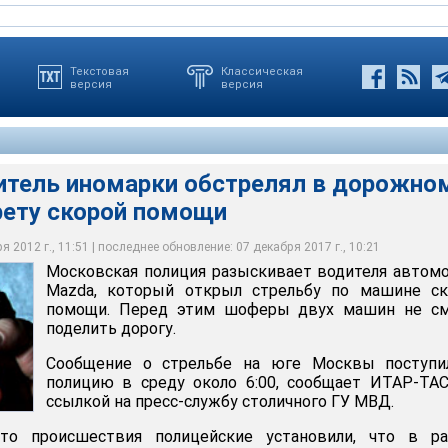
Текстовая
Классическая
версия
версия
итель иномарки обстрелял в дорожно
рету скорой помощи
 разыскивает водителя автомобиля Mazda, который открыл
 скорой помощи. Перед этим шоферы двух машины не смогли
 2012 г., 11:51 | последнее обновление: 07 декабря 2017 г., 10:21
Московская полиция разыскивает водителя автом
Mazda, который открыл стрельбу по машине ск
помощи. Перед этим шоферы двух машин не см
поделить дорогу.
Сообщение о стрельбе на юге Москвы поступи
полицию в среду около 6:00, сообщает ИТАР-ТА
ссылкой на пресс-службу столичного ГУ МВД.
о происшествия полицейские установили, что в ра