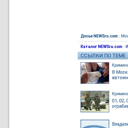
Досье NEWSru.com
::
Мо
Каталог NEWSru.com
::
И
ССЫЛКИ ПО ТЕМЕ
Кримин
В Моск
автоин
Кримин
01, 02,
ограби
Владел