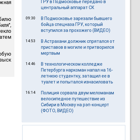
ГРУ в Подмосковье передано в
ожная
центральный аппарат СК
09:30
В Подмосковье зарезали бывшего
обилю
бойца спецназа ГРУ, который
иля",
вступился за прохожего (ВИДЕО)
екло
Затем
14:53
В Астрахани должник спрятался от
приставов в могиле и притворился
мертвым
юбую
озыск
14:46
В технологическом колледже
Петербурга наркоман напал на 16-
летнюю студентку, затащил ее в
туалет и попытался изнасиловать
16:14
Полиция сорвала двум меломанам
велосипедное путешествие из
Сибири в Москву на рэп-концерт
(ФОТО, ВИДЕО)