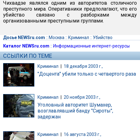
Чихвадзе являлся одним из авторитетов столичного
преступного мира. Оперативники предполагают, что его
убийство связано с разборками между
организованными преступными группами.
Досье NEWSru.com
::
Москва
::
Криминал
::
Убийство
Каталог NEWSru.com
::
Информационные интернет-ресурсы
ССЫЛКИ ПО ТЕМЕ
Криминал
|
18 декабря 2003 г.,
"Доцента" убили только с четвертого раза
Криминал
|
20 ноября 2003 г.,
Уголовный авторитет Шумахер,
возглавлявший банду "Сироты",
задержан
Криминал
|
16 августа 2003 г.,