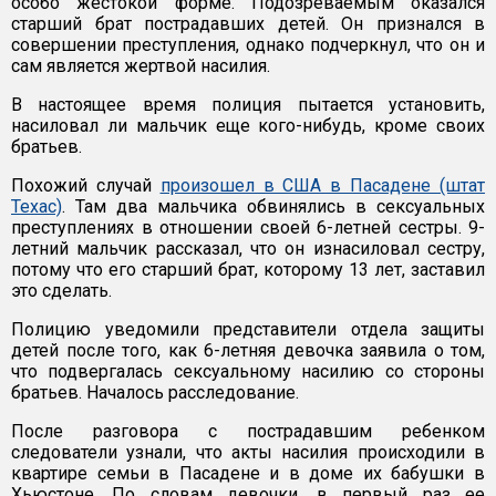
особо жестокой форме. Подозреваемым оказался
старший брат пострадавших детей. Он признался в
совершении преступления, однако подчеркнул, что он и
сам является жертвой насилия.
В настоящее время полиция пытается установить,
насиловал ли мальчик еще кого-нибудь, кроме своих
братьев.
Похожий случай
произошел в США в Пасадене (штат
Техас)
. Там два мальчика обвинялись в сексуальных
преступлениях в отношении своей 6-летней сестры. 9-
летний мальчик рассказал, что он изнасиловал сестру,
потому что его старший брат, которому 13 лет, заставил
это сделать.
Полицию уведомили представители отдела защиты
детей после того, как 6-летняя девочка заявила о том,
что подвергалась сексуальному насилию со стороны
братьев. Началось расследование.
После разговора с пострадавшим ребенком
следователи узнали, что акты насилия происходили в
квартире семьи в Пасадене и в доме их бабушки в
Хьюстоне. По словам девочки, в первый раз ее