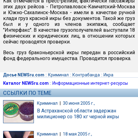
Как отмечается в пресс-релизе, фактически пассажиры
этих двух рейсов - Петропавловск-Камчатский-Москва
и Южно-Сахалинск-Москва - имели в качестве ручной
клади груз красной икры без документов. Такой же груз
был и у одного из членов экипажа, сообщает
"Интерфакс". В качестве грузополучателей выступали 18
физических и юридических лиц, в отношении которых
сейчас проводятся проверки.
Весь груз браконьерской икры передан в российский
фонд федерального имущества. Проводится проверка.
Досье NEWSru.com
::
Криминал
::
Контрабанда
::
Икра
Каталог NEWSru.com
::
Информационные интернет-ресурсы
ССЫЛКИ ПО ТЕМЕ
Криминал
|
30 июня 2005 г.,
В Астраханской области задержан
милиционер со 180 кг черной икры
Криминал
|
18 мая 2005 г.,