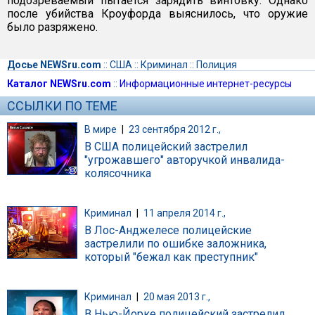
подозреваемый пытается зарядить винтовку. Однако
после убийства Кроуфорда выяснилось, что оружие
было разряжено.
Досье NEWSru.com
::
США
::
Криминал
::
Полиция
Каталог NEWSru.com
::
Информационные интернет-ресурсы
ССЫЛКИ ПО ТЕМЕ
В мире
|
23 сентября 2012 г.,
В США полицейский застрелил
"угрожавшего" авторучкой инвалида-
колясочника
Криминал
|
11 апреля 2014 г.,
В Лос-Анджелесе полицейские
застрелили по ошибке заложника,
который "бежал как преступник"
Криминал
|
20 мая 2013 г.,
В Нью-Йорке полицейский застрелил