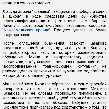
сердце и сонную артерию.
До суда звезда "Ералаша" находился на свободе и ходил
в школу. В ходе следствия дело об убийстве
переквалифицировали в превышение самообороны.
Накануне состоялось судебное заседание, сообщает
"Комсомольская правда"
. Процесс длился не более
полутора часов.
После оглашения обвинения адвокат Казакова
предложила приобщить к делу два документа. Выписку
из амбулаторных карт, в которых зафиксировано
обращение Миши к невропатологу (адвокаты
настаивали, что "у мальчика неврозное расстройство", а
"воспроизведение травмирующей ситуации" не
рекомендовано врачами) и нашумевшее ходатайство
матери убитого Елены Гуркиной.
Мать погибшего Кирилла обратилась в суд с просьбой
прекратить уголовное дело в отношении Михаила
Казакова. По ее словам, произошло примирение, а
моральный и материальный ущерб семья обвиняемого
возместила в полном объеме. Бабушка убитого
Кирилла тоже подписалась под ходатайством о том, что