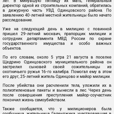
лет. В минувшую пятницу их мать, генеральный
директор одной из строительных компаний, обратилась
в дежурную часть УВД Одинцовского района. По
заявлению 40-летней местной жительницы было начато
расследование.
Уже на следующий день в милицию с повинной
пришел 29-летний москвич, прапорщик милиции и
сотрудник департамента МВД России по охране
государственного имущества и особо важных
объектов.
По его словам, около 5 утра 21 августа в поселке
Щедрино Одинцовского муниципального района он
застрелил сыновей своей сожительницы из
охотничьего ружья 16-го калибра. Помогал ему в этом
его друг, 25-летний житель Одинцово и майор милиции.
После убийства они расчленили тела, уложили их в
полиэтиленовые пакеты и вынесли в лес. Через день
после совершения преступления майор-соучастник
покончил жизнь самоубийством.
Также сообщается, что у милиционеров была
сообщница, жительница Геленджика, участвовавшая в