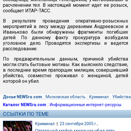
расчленении тел. В настоящий момент идет ее розыск,
сообщает ИТАР-ТАСС.
В результате проведения оперативно-розыскных
мероприятий в лесу между деревнями Андреевское и
Иваньково были обнаружены фрагменты погибших
детей. По данному факту прокуратура возбудила
уголовное дело. Проводятся экспертизы и ведется
расследование.
По предварительным данным, причиной убийства
могли стать бытовые мотивы. Как выяснило следствие,
в последнее время прапорщик милиции, совершивший
убийство, совместно проживал с женщиной, детей
которой он убил.
Досье NEWSru.com
::
Московская область
::
Криминал
::
Убийства
Каталог NEWSru.com
::
Информационные интернет-ресурсы
ССЫЛКИ ПО ТЕМЕ
Криминал
|
23 сентября 2005 г.,
Отставной майор милиции убил пять