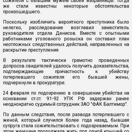
сожителя с бывшим мужем своей избранницы. Тогда
же стали известны некоторые обстоятельства
произошедшего.
Поскольку изобличить вероятного преступника было
нелегко, расследование возглавил заместитель
руководителя отдела Денисов. Вместе с опытными
работниками уголовного розыска он составил план
неотложных следственных действий, направленных на
раскрытие преступления.
В результате тактически грамотно проведенных
допросов свидетелей удалось получить доказательства,
подтверждающие причастность к убийству
потерпевшего сожителя его бывшей жены,
подчеркнули в прокуратуре.
24 февраля по подозрению в совершении убийства на
основании ст.ст. 91-92 УПК РФ задержан ранее
неоднократно судимый сотрудник ЗАО "ФАК Балтимор".
По данным следствия, после развода потерпевшего с
женой, который случился более года назад, бывшая
супруга стала сожительствовать с подозреваемым. При
этом женщина продолжала жить под одной крышей со