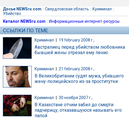
Досье NEWSru.com
::
Свердловская область
::
Криминал
::
Убийство
Каталог NEWSru.com
::
Информационные интернет-ресурсы
ССЫЛКИ ПО ТЕМЕ
Криминал
|
19 february 2008 г.,
Австралиец перед убийством любовника
бывшей жены отрезал ему пенис
Криминал
|
21 february 2008 г.,
В Великобритании судят мужа, убившего
жену-полицейского из-за проститутки
Криминал
|
30 ноября 2007 г.,
В Казахстане отчим забил до смерти
падчерицу, отказавшуюся называть его
папой