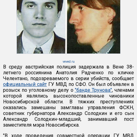
veved.ru
В среду австрийская полиция задержала в Вене 38-
летнего россиянина Анатолия Радченко по кличке
Челентано, подозреваемого в серии убийств, сообщает
официальный сайт
ГУ МВД по СФО. Он был объявлен в
розыск по уголовному делу о
"банде Трунова"
, членами
которой являлись высокопоставленные чиновники
Новосибирской области. В тяжких преступлениях
оказались замешаны замглавы управления ФСКН,
советник губернатора Александр Солодкин и его сын
Александр Солодкин-младший, занимавший пост
заместителя мэра Новосибирска.
"В ходе проведения совместной операции ГУ МВД