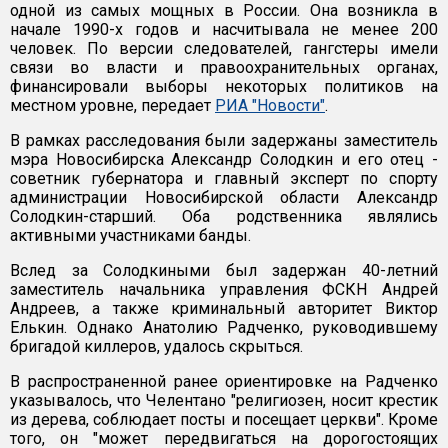
одной из самых мощных в России. Она возникла в
начале 1990-х годов и насчитывала не менее 200
человек. По версии следователей, гангстеры имели
связи во власти и правоохранительных органах,
финансировали выборы некоторых политиков на
местном уровне, передает
РИА "Новости"
.
В рамках расследования были задержаны заместитель
мэра Новосибирска Александр Солодкин и его отец -
советник губернатора и главный эксперт по спорту
администрации Новосибирской области Александр
Солодкин-старший. Оба родственника являлись
активными участниками банды.
Вслед за Солодкиными был задержан 40-летний
заместитель начальника управления ФСКН Андрей
Андреев, а также криминальный авторитет Виктор
Елькин. Однако Анатолию Радченко, руководившему
бригадой киллеров, удалось скрыться.
В распространенной ранее ориентировке на Радченко
указывалось, что Челентано "религиозен, носит крестик
из дерева, соблюдает посты и посещает церкви". Кроме
того, он "может передвигаться на дорогостоящих