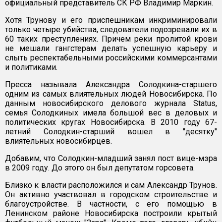
официальный представитель СК РФ Владимир Маркин.
Хотя Трунову и его приспешникам инкриминировали
только четыре убийства, следователи подозревали их в
60 таких преступлениях. Причем реки пролитой крови
не мешали гангстерам делать успешную карьеру и
слыть респектабельными российскими коммерсантами
и политиками.
Пресса называла Александра Солодкина-старшего
одним из самых влиятельных людей Новосибирска. По
данным новосибирского делового журнала Status,
семья Солодкиных имела большой вес в деловых и
политических кругах Новосибирска. В 2010 году 67-
летний Солодкин-старший вошел в "десятку"
влиятельных новосибирцев.
Добавим, что Солодкин-младший занял пост вице-мэра
в 2009 году. До этого он был депутатом горсовета.
Близко к власти расположился и сам Александр Трунов.
Он активно участвовал в городском строительстве и
благоустройстве. В частности, с его помощью в
Ленинском районе Новосибирска построили крытый