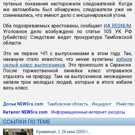
путаные показания насторожили следователей. Когда
же автомобиль был обнаружен, следователи уже не
сомневались, что имеют дело с инсценировкой угона.
Оба подозреваемых арестованы, сообщает
ИА REGNUM
.
Уголовное дело возбуждено по статье 105 УК РФ
(убийство). Следствие ведет прокуратура Тамбовской
области.
Это не первое ЧП с выпускниками в этом году. Так,
накануне стало известно, что некие хулиганы
избили
целый класс выпускников
. Это произошло в Саранске.
После торжественной линейки класс отправился
отдыхать на природу. Там на выпускников неожиданно
напали трое молодых людей, которые в итоге избили
весь класс.
Досье NEWSru.com
::
Тамбовская область
::
Инцидент
::
Убийство
Каталог NEWSru.com
::
Информационные интернет-ресурсы
ССЫЛКИ ПО ТЕМЕ
Криминал
|
26 мая 2005 г.,