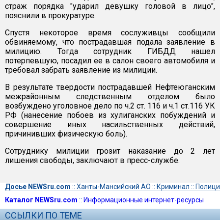
страж порядка "ударил девушку головой в лицо",
пояснили в прокуратуре.
Спустя некоторое время сослуживцы сообщили
обвиняемому, что пострадавшая подала заявление в
милицию. Тогда сотрудник ГИБДД нашел
потерпевшую, посадил ее в салон своего автомобиля и
требовал забрать заявление из милиции.
В результате твердости пострадавшей Нефтеюганским
межрайонным следственным отделом было
возбуждено уголовное дело по ч.2 ст. 116 и ч.1 ст.116 УК
РФ (нанесение побоев из хулиганских побуждений и
совершение иных насильственных действий,
причинивших физическую боль).
Сотруднику милиции грозит наказание до 2 лет
лишения свободы, заключают в пресс-службе.
Досье NEWSru.com
::
Ханты-Мансийский АО
::
Криминал
::
Полици
Каталог NEWSru.com
::
Информационные интернет-ресурсы
ССЫЛКИ ПО ТЕМЕ