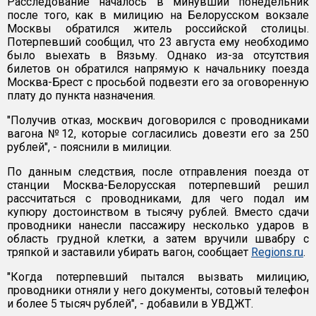
Расследование началось в минувший понедельник
после того, как в милицию на Белорусском вокзале
Москвы обратился житель российской столицы.
Потерпевший сообщил, что 23 августа ему необходимо
было выехать в Вязьму. Однако из-за отсутствия
билетов он обратился напрямую к начальнику поезда
Москва-Брест с просьбой подвезти его за оговоренную
плату до пункта назначения.
"Получив отказ, москвич договорился с проводниками
вагона №12, которые согласились довезти его за 250
рублей", - пояснили в милиции.
По данным следствия, после отправления поезда от
станции Москва-Белорусская потерпевший решил
рассчитаться с проводниками, для чего подал им
купюру достоинством в тысячу рублей. Вместо сдачи
проводники нанесли пассажиру несколько ударов в
область грудной клетки, а затем вручили швабру с
тряпкой и заставили убирать вагон, сообщает
Regions.ru
.
"Когда потерпевший пытался вызвать милицию,
проводники отняли у него документы, сотовый телефон
и более 5 тысяч рублей", - добавили в УВДЖТ.