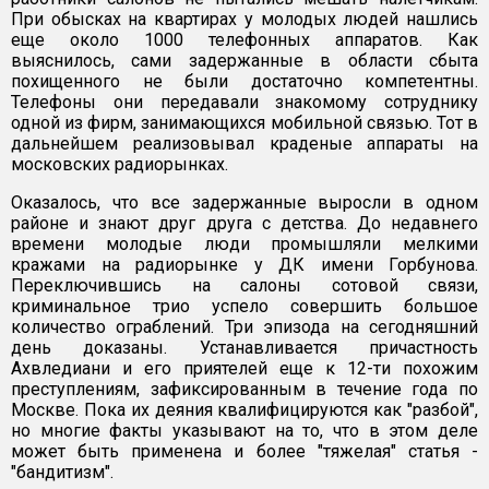
При обысках на квартирах у молодых людей нашлись
еще около 1000 телефонных аппаратов. Как
выяснилось, сами задержанные в области сбыта
похищенного не были достаточно компетентны.
Телефоны они передавали знакомому сотруднику
одной из фирм, занимающихся мобильной связью. Тот в
дальнейшем реализовывал краденые аппараты на
московских радиорынках.
Оказалось, что все задержанные выросли в одном
районе и знают друг друга с детства. До недавнего
времени молодые люди промышляли мелкими
кражами на радиорынке у ДК имени Горбунова.
Переключившись на салоны сотовой связи,
криминальное трио успело совершить большое
количество ограблений. Три эпизода на сегодняшний
день доказаны. Устанавливается причастность
Ахвледиани и его приятелей еще к 12-ти похожим
преступлениям, зафиксированным в течение года по
Москве. Пока их деяния квалифицируются как "разбой",
но многие факты указывают на то, что в этом деле
может быть применена и более "тяжелая" статья -
"бандитизм".