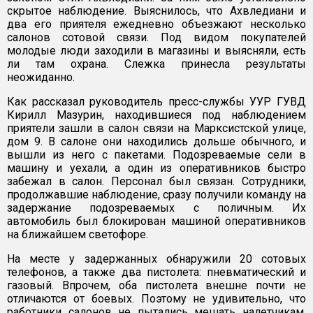
скрытое наблюдение. Выяснилось, что Ахвледиани и
два его приятеля ежедневно объезжают несколько
салонов сотовой связи. Под видом покупателей
молодые люди заходили в магазины и выясняли, есть
ли там охрана. Слежка принесла результаты
неожиданно.
Как рассказал руководитель пресс-службы УУР ГУВД
Кирилл Мазурин, находившиеся под наблюдением
приятели зашли в салон связи на Марксистской улице,
дом 9. В салоне они находились дольше обычного, и
вышли из него с пакетами. Подозреваемые сели в
машину и уехали, а один из оперативников быстро
забежал в салон. Персонал был связан. Сотрудники,
продолжавшие наблюдение, сразу получили команду на
задержание подозреваемых с поличным. Их
автомобиль был блокирован машиной оперативников
на ближайшем светофоре.
На месте у задержанных обнаружили 20 сотовых
телефонов, а также два пистолета: пневматический и
газовый. Впрочем, оба пистолета внешне почти не
отличаются от боевых. Поэтому не удивительно, что
работники салонов не пытались мешать налетчикам.