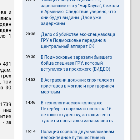
зарезавшие его у "БирХауса", бежали
в Армению. Следствие уверено, что
ова и
они будут выданы. Двое уже
лись
задержаны
орден
жден
20:38
Дело об убийстве экс-спецназовца
оло 1
ГРУ в Подмосковье передано в
центральный аппарат СК
09:30
В Подмосковье зарезали бывшего
бойца спецназа ГРУ, который
о 431
вступился за прохожего (ВИДЕО)
едам.
 трех
14:53
В Астрахани должник спрятался от
, три
приставов в могиле и притворился
из 30
мертвым
14:46
В технологическом колледже
1739
Петербурга наркоман напал на 16-
 них
летнюю студентку, затащил ее в
итие
туалет и попытался изнасиловать
 - за
16:14
Полиция сорвала двум меломанам
велосипедное путешествие из