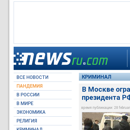
В Москве ограблен 
Неизвестные проник
Общая сумма ущерба
КРИМИНАЛ
ВСЕ НОВОСТИ
Архив NTVRU.com
Архив NTVRU.com
Архив NTVRU.com
ПАНДЕМИЯ
В Москве огр
В РОССИИ
президента Р
В МИРЕ
время публикации: 28 february
ЭКОНОМИКА
РЕЛИГИЯ
КРИМИНАЛ