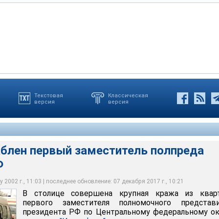
Текстовая
Классическая
версия
версия
первый заместитель полпреда президента РФ
ли в квартиру Антона Федорова и похитили металлический сейф
 составила около 1 млн. рублей
аблен первый заместитель полпреда
Ф
 2002 г., 11:03 | последнее обновление: 07 декабря 2017 г., 10:21
В столице совершена крупная кража из квар
первого заместителя полномочного представи
президента РФ по Центральному федеральному ок