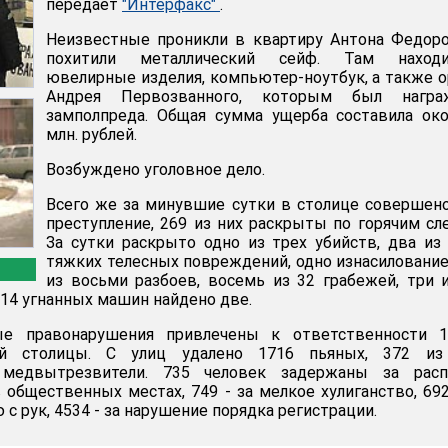
передает
"Интерфакс"
.
Неизвестные проникли в квартиру Антона Федор
похитили металлический сейф. Там находи
ювелирные изделия, компьютер-ноутбук, а также 
Андрея Первозванного, которым был награ
замполпреда. Общая сумма ущерба составила ок
млн. рублей.
Возбуждено уголовное дело.
Всего же за минувшие сутки в столице совершен
преступление, 269 из них раскрыты по горячим сл
За сутки раскрыто одно из трех убийств, два из
тяжких телесных повреждений, одно изнасилование
из восьми разбоев, восемь из 32 грабежей, три 
 14 угнанных машин найдено две.
ые правонарушения привлечены к ответственности 1
ей столицы. С улиц удалено 1716 пьяных, 372 из
медвытрезвители. 735 человек задержаны за расп
 общественных местах, 749 - за мелкое хулиганство, 692
с рук, 4534 - за нарушение порядка регистрации.