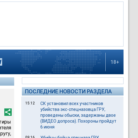
18+
ПОСЛЕДНИЕ НОВОСТИ РАЗДЕЛА
15:12
СК установил всех участников
убийства экс-спецназовца ГРУ,
проведены обыски, задержаны двое
(ВИДЕО допроса). Похороны пройдут
тиры
6 июня
теля
ругу,
09:16
Убийцы бойца спецназа ГРУ,