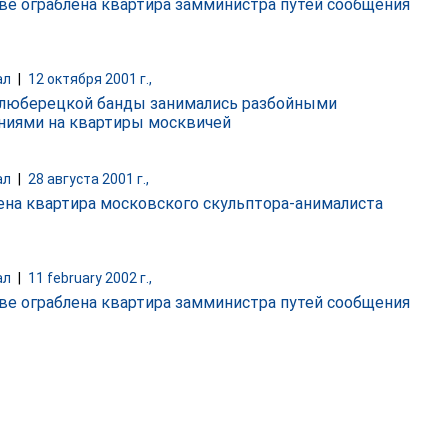
ве ограблена квартира замминистра путей сообщения
ал
|
12 октября 2001 г.,
люберецкой банды занимались разбойными
ниями на квартиры москвичей
ал
|
28 августа 2001 г.,
ена квартира московского скульптора-анималиста
ал
|
11 february 2002 г.,
ве ограблена квартира замминистра путей сообщения