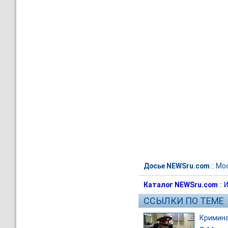
Досье NEWSru.com
::
Мо
Каталог NEWSru.com
::
И
ССЫЛКИ ПО ТЕМЕ
Кримин