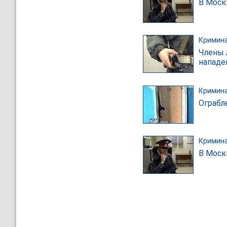
В Моск
Кримин
Члены 
нападе
Кримин
Ограбл
Кримин
В Моск