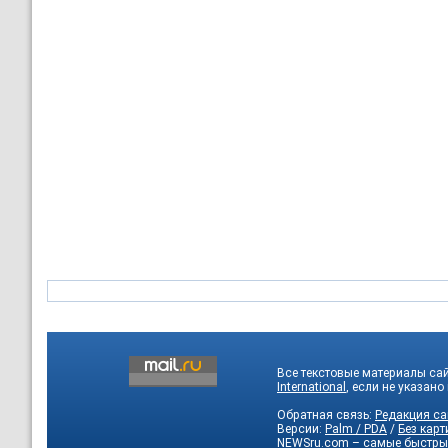
Все текстовые материалы са
International
, если не указано
Обратная связь:
Редакция са
Версии:
Palm / PDA
/
Без карт
NEWSru.com – самые быстры