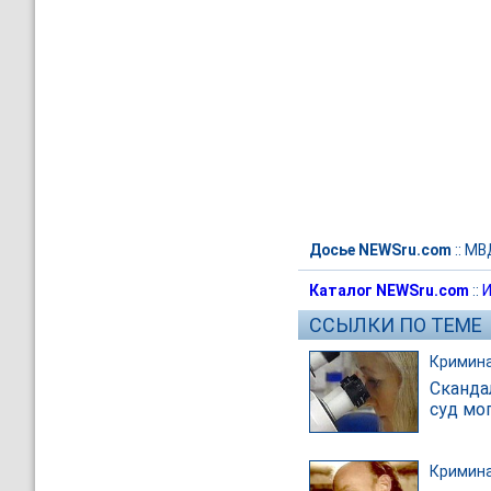
Досье NEWSru.com
::
МВ
Каталог NEWSru.com
::
И
ССЫЛКИ ПО ТЕМЕ
Кримин
Сканда
суд мо
Кримин