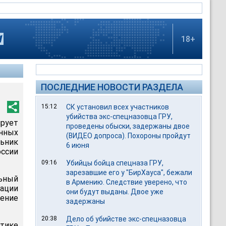
18+
ПОСЛЕДНИЕ НОВОСТИ РАЗДЕЛА
15:12
СК установил всех участников
убийства экс-спецназовца ГРУ,
рует
проведены обыски, задержаны двое
енных
(ВИДЕО допроса). Похороны пройдут
льник
6 июня
ссии
09:16
Убийцы бойца спецназа ГРУ,
зарезавшие его у "БирХауса", бежали
ьный
в Армению. Следствие уверено, что
рации
они будут выданы. Двое уже
ление
задержаны
20:38
Дело об убийстве экс-спецназовца
стике