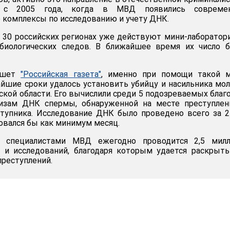
я с 2005 года, когда в МВД появились совреме
комплексы по исследованию и учету ДНК.
 30 российских регионах уже действуют мини-лаборатор
иологических следов. В ближайшее время их число б
пишет
"Российская газета"
, именно при помощи такой м
айшие сроки удалось установить убийцу и насильника мо
кой области. Его вычислили среди 5 подозреваемых благ
изам ДНК спермы, обнаруженной на месте преступлени
ступника. Исследование ДНК было проведено всего за 2
бовался бы как минимум месяц.
 специалистами МВД ежегодно проводится 2,5 милл
з и исследований, благодаря которым удается раскрыт
реступлений.