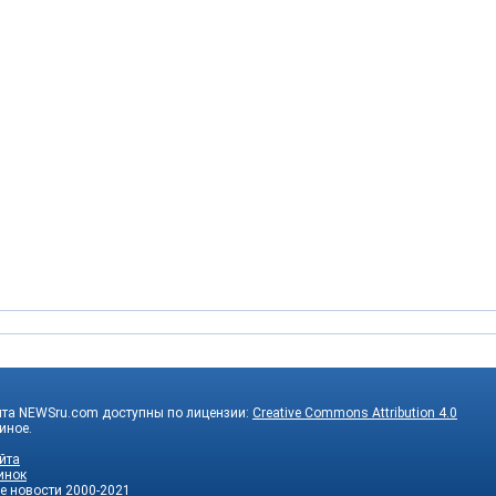
йта NEWSru.com доступны по лицензии:
Creative Commons Attribution 4.0
 иное.
йта
инок
е новости
2000-2021