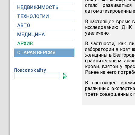
стало развиватьс
НЕДВИЖИМОСТЬ
автоматизированные 
ТЕХНОЛОГИИ
В настоящее время в
АВТО
исследованию ДНК б
увеличено.
МЕДИЦИНА
АРХИВ
В частности, как 
лаборатории в кратч
СТАРАЯ ВЕРСИЯ
женщины в Белгородс
сравнительным анал
крови, взятой у пре
Поиск по сайту
Ранее на него потре
В настоящее время
различных эксперти
трети совершенных п