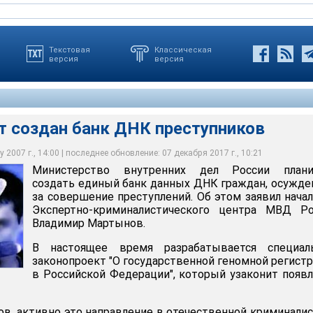
Текстовая
Классическая
версия
версия
т создан банк ДНК преступников
 2007 г., 14:00 | последнее обновление: 07 декабря 2017 г., 10:21
Министерство внутренних дел России плани
дан банк ДНК преступников
создать единый банк данных ДНК граждан, осужд
за совершение преступлений. Об этом заявил нача
Экспертно-криминалистического центра МВД Ро
Владимир Мартынов.
В настоящее время разрабатывается специал
законопроект "О государственной геномной регист
в Российской Федерации", который узаконит появ
в, активно это направление в отечественной криминали