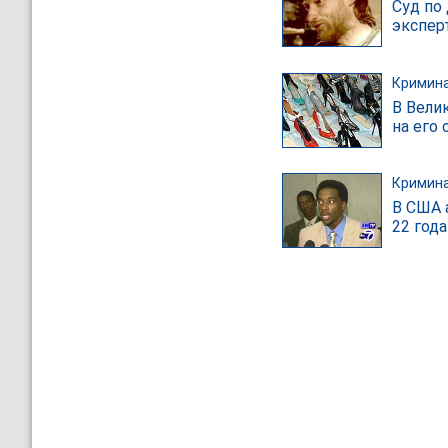
Суд по
экспер
Кримин
В Вели
на его 
Кримин
В США 
22 года