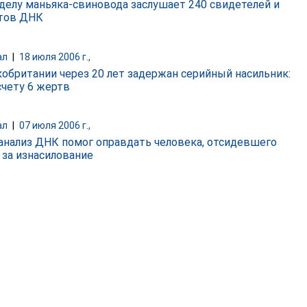
 делу маньяка-свиновода заслушает 240 свидетелей и
тов ДНК
ал
|
18 июля 2006 г.,
кобритании через 20 лет задержан серийный насильник:
счету 6 жертв
ал
|
07 июля 2006 г.,
анализ ДНК помог оправдать человека, отсидевшего
 за изнасилование