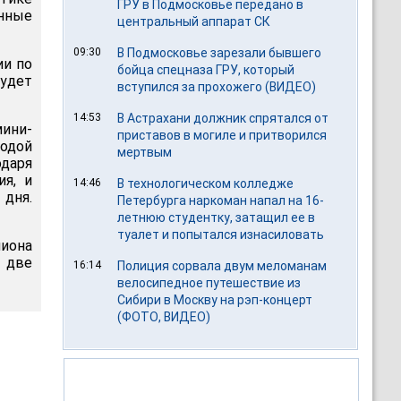
ГРУ в Подмосковье передано в
нные
центральный аппарат СК
09:30
В Подмосковье зарезали бывшего
ии по
бойца спецназа ГРУ, который
удет
вступился за прохожего (ВИДЕО)
14:53
В Астрахани должник спрятался от
ини-
приставов в могиле и притворился
лодой
мертвым
одаря
я, и
14:46
В технологическом колледже
 дня.
Петербурга наркоман напал на 16-
летнюю студентку, затащил ее в
туалет и попытался изнасиловать
иона
ь две
16:14
Полиция сорвала двум меломанам
велосипедное путешествие из
Сибири в Москву на рэп-концерт
(ФОТО, ВИДЕО)