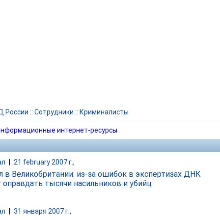
Д России
::
Сотрудники
::
Криминалисты
нформационные интернет-ресурсы
ал
|
21 february 2007 г.,
л в Великобритании: из-за ошибок в экспертизах ДНК
г оправдать тысячи насильников и убийц
ал
|
31 января 2007 г.,