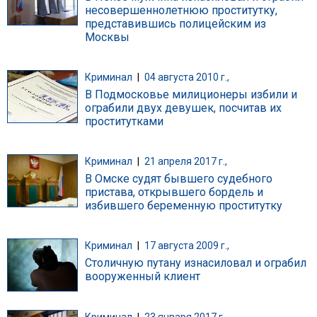
несовершеннолетнюю проститутку,
представившись полицейским из
Москвы
Криминал
|
04 августа 2010 г.,
В Подмосковье милиционеры избили и
ограбили двух девушек, посчитав их
проститутками
Криминал
|
21 апреля 2017 г.,
В Омске судят бывшего судебного
пристава, открывшего бордель и
избившего беременную проститутку
Криминал
|
17 августа 2009 г.,
Столичную путану изнасиловал и ограбил
вооруженный клиент
Криминал
|
23 января 2017 г.,