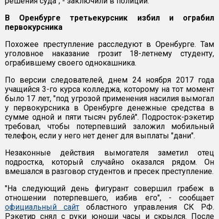
решения суда", - заключили в полиции.
В Оренбурге третьекурсник избил и ограбил
первокурсника
Похожее преступление расследуют в Оренбурге. Там
уголовное наказание грозит 18-летнему студенту,
ограбившему своего однокашника.
По версии следователей, днем 24 ноября 2017 года
учащийся 3-го курса колледжа, которому на тот момент
было 17 лет, "под угрозой применения насилия вымогал
у первокурсника в Оренбурге денежные средства в
сумме одной и пяти тысяч рублей". Подросток-рэкетир
требовал, чтобы потерпевший заложил мобильный
телефон, если у него нет денег для выплаты "дани".
Незаконные действия вымогателя заметил отец
подростка, который случайно оказался рядом. Он
вмешался в разговор студентов и пресек преступление.
"На следующий день фигурант совершил грабеж в
отношении потерпевшего, избив его", - сообщает
официальный сайт
областного управления СК РФ.
Рэкетир снял с руки юноши часы и скрылся. После