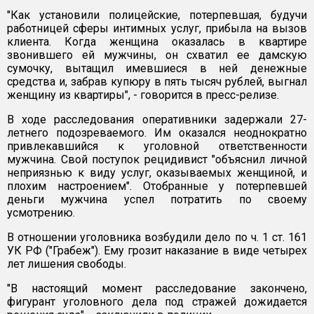
"Как установили полицейские, потерпевшая, будучи
работницей сферы интимных услуг, прибыла на вызов
клиента. Когда женщина оказалась в квартире
звонившего ей мужчины, он схватил ее дамскую
сумочку, вытащил имевшиеся в ней денежные
средства и, забрав купюру в пять тысяч рублей, выгнал
женщину из квартиры", - говорится в пресс-релизе.
В ходе расследования оперативники задержали 27-
летнего подозреваемого. Им оказался неоднократно
привлекавшийся к уголовной ответственности
мужчина. Свой поступок рецидивист "объяснил личной
неприязнью к виду услуг, оказываемых женщиной, и
плохим настроением". Отобранные у потерпевшей
деньги мужчина успел потратить по своему
усмотрению.
В отношении уголовника возбудили дело по ч. 1 ст. 161
УК РФ ("Грабеж"). Ему грозит наказание в виде четырех
лет лишения свободы.
"В настоящий момент расследование закончено,
фигурант уголовного дела под стражей дожидается