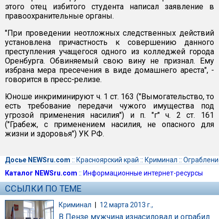
этого отец избитого студента написал заявление в
правоохранительные органы.
"При проведении неотложных следственных действий
установлена причастность к совершению данного
преступления учащегося одного из колледжей города
Оренбурга. Обвиняемый свою вину не признал. Ему
избрана мера пресечения в виде домашнего ареста", -
говорится в пресс-релизе.
Юноше инкриминируют ч. 1 ст. 163 ("Вымогательство, то
есть требование передачи чужого имущества под
угрозой применения насилия") и п. "г" ч. 2 ст. 161
("Грабеж, с применением насилия, не опасного для
жизни и здоровья") УК РФ.
Досье NEWSru.com
::
Красноярский край
::
Криминал
::
Ограблени
Каталог NEWSru.com
::
Информационные интернет-ресурсы
ССЫЛКИ ПО ТЕМЕ
Криминал
|
12 марта 2013 г.,
В Пензе мужчина изнасиловал и ограбил