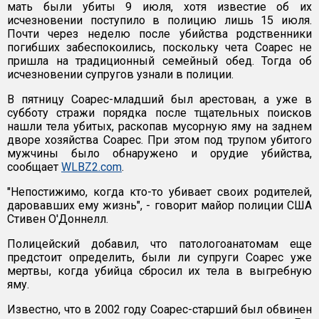
мать были убиты 9 июля, хотя известие об их
исчезновении поступило в полицию лишь 15 июля.
Почти через неделю после убийства родственники
погибших забеспокоились, поскольку чета Соарес не
пришла на традиционный семейный обед. Тогда об
исчезновении супругов узнали в полиции.
В пятницу Соарес-младший был арестован, а уже в
субботу стражи порядка после тщательных поисков
нашли тела убитых, раскопав мусорную яму на заднем
дворе хозяйства Соарес. При этом под трупом убитого
мужчины было обнаружено и орудие убийства,
сообщает
WLBZ2.com
.
"Непостижимо, когда кто-то убивает своих родителей,
даровавших ему жизнь", - говорит майор полиции США
Стивен О'Доннелл.
Полицейский добавил, что патологоанатомам еще
предстоит определить, были ли супруги Соарес уже
мертвы, когда убийца сбросил их тела в выгребную
яму.
Известно, что в 2002 году Соарес-старший был обвинен