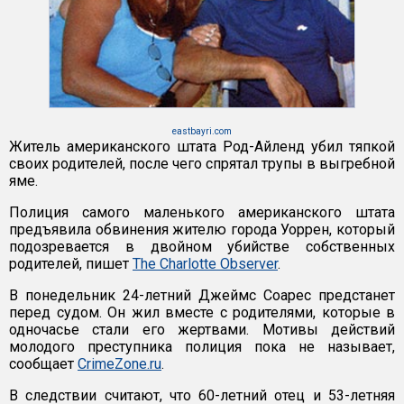
eastbayri.com
Житель американского штата Род-Айленд убил тяпкой
своих родителей, после чего спрятал трупы в выгребной
яме.
Полиция самого маленького американского штата
предъявила обвинения жителю города Уоррен, который
подозревается в двойном убийстве собственных
родителей, пишет
The Charlotte Observer
.
В понедельник 24-летний Джеймс Соарес предстанет
перед судом. Он жил вместе с родителями, которые в
одночасье стали его жертвами. Мотивы действий
молодого преступника полиция пока не называет,
сообщает
CrimeZone.ru
.
В следствии считают, что 60-летний отец и 53-летняя