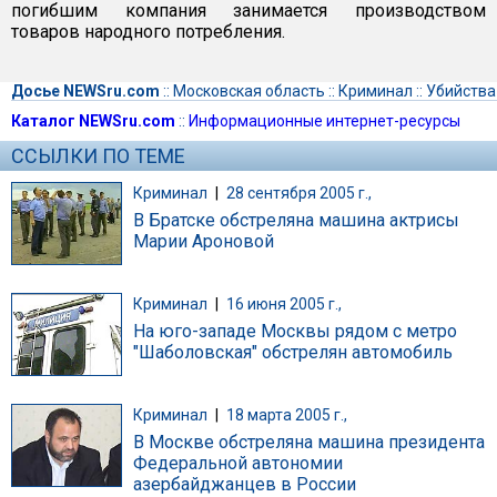
погибшим компания занимается производством
товаров народного потребления.
Досье NEWSru.com
::
Московская область
::
Криминал
::
Убийства
Каталог NEWSru.com
::
Информационные интернет-ресурсы
ССЫЛКИ ПО ТЕМЕ
Криминал
|
28 сентября 2005 г.,
В Братске обстреляна машина актрисы
Марии Ароновой
Криминал
|
16 июня 2005 г.,
На юго-западе Москвы рядом с метро
"Шаболовская" обстрелян автомобиль
Криминал
|
18 марта 2005 г.,
В Москве обстреляна машина президента
Федеральной автономии
азербайджанцев в России