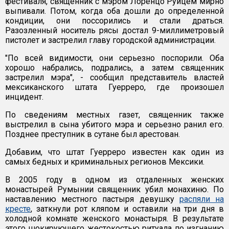
фестиваля, священник с мэром Лоренцо Руицем мирно
выпивали. Потом, когда оба дошли до определенной
кондиции, они поссорились и стали драться.
Разозленный носитель рясы достал 9-миллиметровый
пистолет и застрелил главу городской администрации.
"По всей видимости, они серьезно поспорили. Оба
хорошо набрались, подрались, а затем священник
застрелил мэра", - сообщил представитель властей
мексиканского штата Гуерреро, где произошел
инцидент.
По сведениям местных газет, священник также
выстрелил в сына убитого мэра и серьезно ранил его.
Позднее преступник в сутане был арестован.
Добавим, что штат Гуерреро известен как один из
самых бедных и криминальных регионов Мексики.
В 2005 году в одном из отдаленных женских
монастырей Румынии священник убил монахиню. По
наставлению местного пастыря девушку
распяли на
кресте
, заткнули рот кляпом и оставили на три дня в
холодной комнате женского монастыря. В результате
этого шокирующего жестокостью ритуала по изгнанию