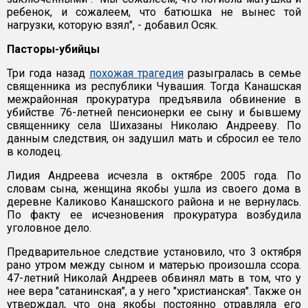
ребенок, и сожалеем, что батюшка не вынес той
нагрузки, которую взял", - добавил Осяк.
Пасторы-убийцы
Три года назад
похожая трагедия
разыгралась в семье
священника из республики Чувашия. Тогда Канашская
межрайонная прокуратура предъявила обвинение в
убийстве 76-летней пенсионерки ее сыну и бывшему
священнику села Шихазаны Николаю Андрееву. По
данным следствия, он задушил мать и сбросил ее тело
в колодец.
Лидия Андреева исчезла в октябре 2005 года. По
словам сына, женщина якобы ушла из своего дома в
деревне Каликово Канашского района и не вернулась.
По факту ее исчезновения прокуратура возбудила
уголовное дело.
Предварительное следствие установило, что 3 октября
рано утром между сыном и матерью произошла ссора.
47-летний Николай Андреев обвинял мать в том, что у
нее вера "сатанинская", а у него "христианская". Также он
утверждал, что она якобы постоянно отравляла его