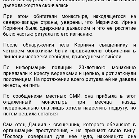
дьявола жертва скончалась.
При этом обитатели монастыря, находящегося на
северо-западе страны, уверены, что Маричика Ирина
Корничи была одержима дьяволом и что ее распятие
было частью ритуала по его изгнанию.
После обнаружения тела Корничи священнику и
четырем монахиням были предъявлены обвинения в
лишении человека свободы, приведшем к гибели.
По информации полиции, 23-летнюю монахиню
привязали к кресту веревками и цепью, а рот заткнули
полотенцем. На протяжении всего ритуала ей не давали
ни есть, ни пить.
По сообщениям местных СМИ, она прибыла в этот
отдаленный монастырь три месяца назад,
первоначально она лишь хотела навестить подругу, но
потом решила остаться.
Сам отец Даниил - священник, которого обвиняют в
организации преступления, - не признает свою вину.
"Господь совершил для нее чудо, наконец-то она