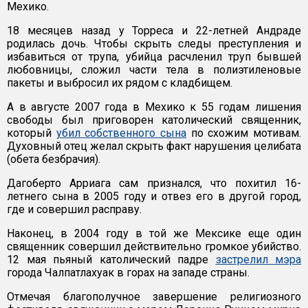
Мехико.
18 месяцев назад у Торреса и 22-летней Андраде
родилась дочь. Чтобы скрыть следы преступления и
избавиться от трупа, убийца расчленил труп бывшей
любовницы, сложил части тела в полиэтиленовые
пакеты и выбросил их рядом с кладбищем.
А в августе 2007 года в Мехико к 55 годам лишения
свободы был приговорен католический священник,
который
убил собственного сына
по схожим мотивам.
Духовный отец желал скрыть факт нарушения целибата
(обета безбрачия).
Дагоберто Арриага сам признался, что похитил 16-
летнего сына в 2005 году и отвез его в другой город,
где и совершил расправу.
Наконец, в 2004 году в той же Мексике еще один
священник совершил действительно громкое убийство.
12 мая пьяный католический падре
застрелил мэра
города Чалпатлахуак в горах на западе страны.
Отмечая благополучное завершение религиозного