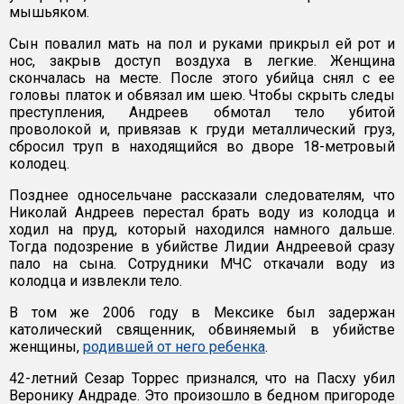
мышьяком.
Сын повалил мать на пол и руками прикрыл ей рот и
нос, закрыв доступ воздуха в легкие. Женщина
скончалась на месте. После этого убийца снял с ее
головы платок и обвязал им шею. Чтобы скрыть следы
преступления, Андреев обмотал тело убитой
проволокой и, привязав к груди металлический груз,
сбросил труп в находящийся во дворе 18-метровый
колодец.
Позднее односельчане рассказали следователям, что
Николай Андреев перестал брать воду из колодца и
ходил на пруд, который находился намного дальше.
Тогда подозрение в убийстве Лидии Андреевой сразу
пало на сына. Сотрудники МЧС откачали воду из
колодца и извлекли тело.
В том же 2006 году в Мексике был задержан
католический священник, обвиняемый в убийстве
женщины,
родившей от него ребенка
.
42-летний Сезар Торрес признался, что на Пасху убил
Веронику Андраде. Это произошло в бедном пригороде