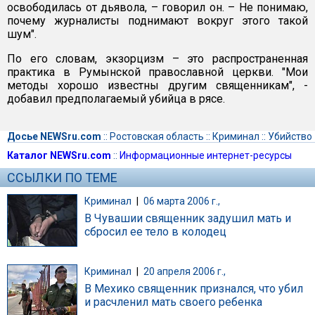
освободилась от дьявола, – говорил он. – Не понимаю,
почему журналисты поднимают вокруг этого такой
шум".
По его словам, экзорцизм – это распространенная
практика в Румынской православной церкви. "Мои
методы хорошо известны другим священникам", -
добавил предполагаемый убийца в рясе.
Досье NEWSru.com
::
Ростовская область
::
Криминал
::
Убийство
Каталог NEWSru.com
::
Информационные интернет-ресурсы
ССЫЛКИ ПО ТЕМЕ
Криминал
|
06 марта 2006 г.,
В Чувашии священник задушил мать и
сбросил ее тело в колодец
Криминал
|
20 апреля 2006 г.,
В Мехико священник признался, что убил
и расчленил мать своего ребенка