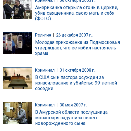
Криминал
|
06 октября 2003 г.,
Американка открыла огонь в церкви,
убив священника, свою мать и себя
(ФОТО)
Религия
|
26 декабря 2007 г.,
Молодая прихожанка из Подмосковья
утверждает, что ее избил настоятель
храма
Криминал
|
31 октября 2008 г.,
В США сын пастора осужден за
изнасилование и убийство 99-летней
соседки
Криминал
|
30 мая 2007 г.,
В Амурской области послушница
монастыря задушила своего
новорожденного сына