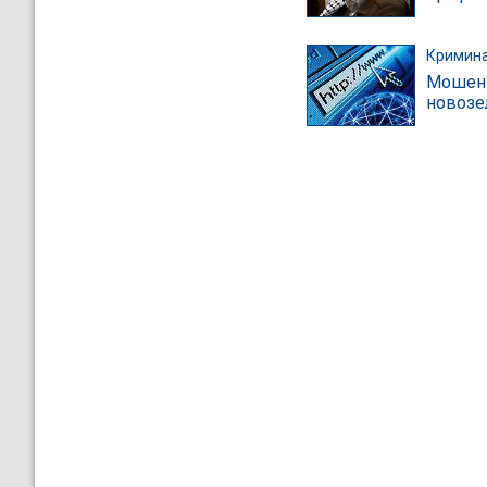
Кримин
Мошенн
новозе