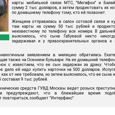
карты мобильной связи МТС, "Мегафон" и Билай
сумму 2 тыс. долларов, а затем продиктовать их н
по домашнему телефону тому, кто ей позвонит.
Женщина отправилась в салон сотовой связи и к
там карты на сумму 50 тыс. рублей и продикто
неизвестному по телефону все номера. В дальн
выяснилось, что сына Габуевой никто никогд
задерживал и у правоохранительных органов к 
налогичным заявлением в милицию обратилась Екате
ая также на Осеннем бульваре. На ее домашний телефо
нок с известием, что ее сын задержан за драку. Что
е дело ей надо купить карточки на 500 долларов. Испуг
 как от нее требовали, но затем выяснилось, что ее сына 
 составил 9 тыс. рублей.
хнических средств ГУВД Москвы ведет розыск преступн
ии предупреждают, что в ближайшее время подо
 повториться, сообщает "Интерфакс".