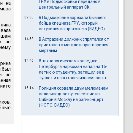
ГРУ в Подмосковье передано в
н на
центральный аппарат СК
омера
09:30
В Подмосковье зарезали бывшего
бойца спецназа ГРУ, который
упила
вступился за прохожего (ВИДЕО)
вала
ейшем
14:53
В Астрахани должник спрятался от
а не
приставов в могиле и притворился
нему
мертвым
14:46
В технологическом колледже
рина
Петербурга наркоман напал на 16-
н был
летнюю студентку, затащил ее в
бы не
туалет и попытался изнасиловать
анная
никто
16:14
Полиция сорвала двум меломанам
велосипедное путешествие из
Сибири в Москву на рэп-концерт
иков.
(ФОТО, ВИДЕО)
бные