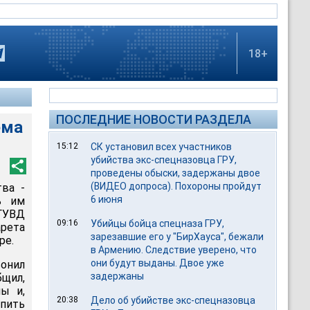
18+
ПОСЛЕДНИЕ НОВОСТИ РАЗДЕЛА
ема
15:12
СК установил всех участников
убийства экс-спецназовца ГРУ,
проведены обыски, задержаны двое
(ВИДЕО допроса). Похороны пройдут
ва -
6 июня
ь им
 ГУВД
09:16
Убийцы бойца спецназа ГРУ,
рета
зарезавшие его у "БирХауса", бежали
ре.
в Армению. Следствие уверено, что
они будут выданы. Двое уже
онил
задержаны
бщил,
ы и,
20:38
Дело об убийстве экс-спецназовца
пить