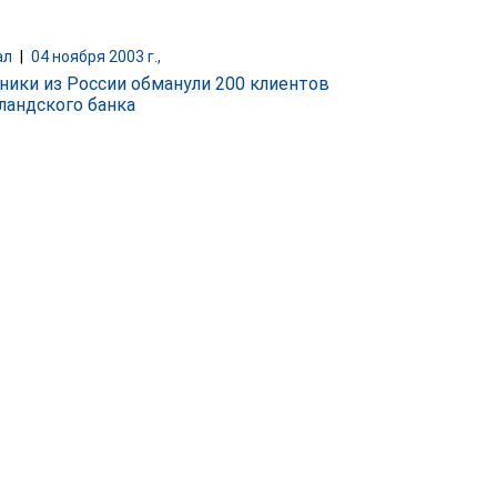
ал
|
04 ноября 2003 г.,
ики из России обманули 200 клиентов
ландского банка