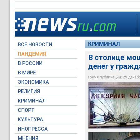
КРИМИНАЛ
ВСЕ НОВОСТИ
ПАНДЕМИЯ
В столице мо
В РОССИИ
денег у гражд
Он сообщил, что у 
По данным ГУВД Мос
Женщина сообщила, 
неприятностей, она
В МИРЕ
проживающая в Мос
следователем
на сумму 2 тыс. дол
время публикации: 29 декабря
ЭКОНОМИКА
Архив NEWSru.com
Архив NEWSru.com
Архив NEWSru.com
РЕЛИГИЯ
КРИМИНАЛ
СПОРТ
КУЛЬТУРА
ИНОПРЕССА
МНЕНИЯ