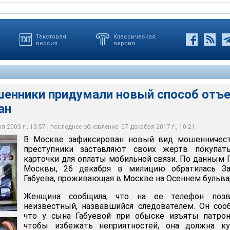
Текстовая
Классическая
версия
версия
шенники придумали новый способ отъ
ан
сына Габуевой при обыске изъяты патроны и, чтобы избежать
квы, 26 декабря в милицию обратилась Зарета Габуева,
что на ее телефон позвонил неизвестный, назвавшийся
 должна купить карты мобильной связи МТС, "Мегафон" и Билайн
кве на Осеннем бульваре
ларов
 2003 г., 13:57 | последнее обновление: 07 декабря 2017 г., 10:21
В Москве зафиксирован новый вид мошенничест
преступники заставляют своих жертв покупат
карточки для оплаты мобильной связи. По данным
Москвы, 26 декабря в милицию обратилась За
Габуева, проживающая в Москве на Осеннем бульва
Женщина сообщила, что на ее телефон позв
неизвестный, назвавшийся следователем. Он соо
что у сына Габуевой при обыске изъяты патрон
чтобы избежать неприятностей, она должна ку