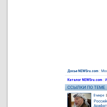
Досье NEWSru.com
::
Мо
Каталог NEWSru.com
::
И
ССЫЛКИ ПО ТЕМЕ
В мире
Россий
Арафат