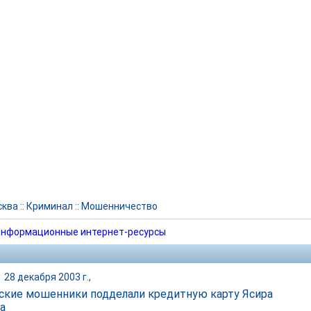
сква
::
Криминал
::
Мошенничество
нформационные интернет-ресурсы
|
28 декабря 2003 г.,
ские мошенники подделали кредитную карту Ясира
а