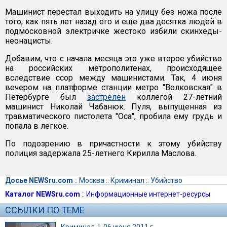
Машинист перестал выходить на улицу без ножа после
того, как пять лет назад его и еще два десятка людей в
подмосковной электричке жестоко избили скинхеды-
неонацисты.
Добавим, что с начала месяца это уже второе убийство
на российских метрополитенах, происходящее
вследствие ссор между машинистами. Так, 4 июня
вечером на платформе станции метро "Волковская" в
Петербурге был
застрелен
коллегой 27-летний
машинист Николай Чабанюк. Пуля, выпущенная из
травматического пистолета "Оса", пробила ему грудь и
попала в легкое.
По подозрению в причастности к этому убийству
полиция задержала 25-летнего Кирилла Маслова.
Досье NEWSru.com
::
Москва
::
Криминал
::
Убийство
Каталог NEWSru.com
::
Информационные интернет-ресурсы
ССЫЛКИ ПО ТЕМЕ
Криминал
|
06 июня 2011 г.,