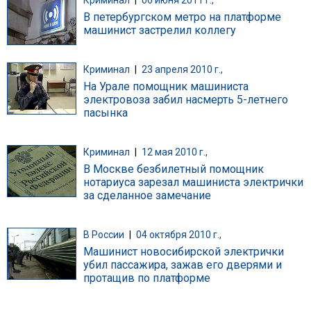
В петербургском метро на платформе
машинист застрелил коллегу
Криминал
|
23 апреля 2010 г.,
На Урале помощник машиниста
электровоза забил насмерть 5-летнего
пасынка
Криминал
|
12 мая 2010 г.,
В Москве безбилетный помощник
нотариуса зарезал машиниста электрички
за сделанное замечание
В России
|
04 октября 2010 г.,
Машинист новосибирской электрички
убил пассажира, зажав его дверями и
протащив по платформе