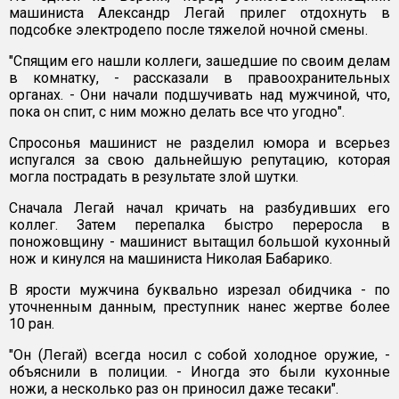
машиниста Александр Легай прилег отдохнуть в
подсобке электродепо после тяжелой ночной смены.
"Спящим его нашли коллеги, зашедшие по своим делам
в комнатку, - рассказали в правоохранительных
органах. - Они начали подшучивать над мужчиной, что,
пока он спит, с ним можно делать все что угодно".
Спросонья машинист не разделил юмора и всерьез
испугался за свою дальнейшую репутацию, которая
могла пострадать в результате злой шутки.
Сначала Легай начал кричать на разбудивших его
коллег. Затем перепалка быстро переросла в
поножовщину - машинист вытащил большой кухонный
нож и кинулся на машиниста Николая Бабарико.
В ярости мужчина буквально изрезал обидчика - по
уточненным данным, преступник нанес жертве более
10 ран.
"Он (Легай) всегда носил с собой холодное оружие, -
объяснили в полиции. - Иногда это были кухонные
ножи, а несколько раз он приносил даже тесаки".