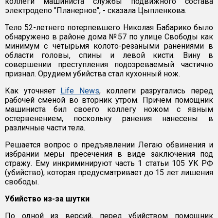
коллеги машиниста службы подвижного состава
электродепо "Планерное", - сказала Цыпленкова.
Тело 52-летнего потерпевшего Николая Бабарико было
обнаружено в районе дома №57 по улице Свободы как
минимум с четырьмя колото-резаными ранениями в
области головы, спины и левой кисти. Вину в
совершении преступления подозреваемый частично
признал. Орудием убийства стал кухонный нож.
Как уточняет
Life News
, коллеги разругались перед
рабочей сменой во вторник утром. Причем помощник
машиниста бил своего коллегу ножом с явным
остервенением, поскольку ранения нанесены в
различные части тела.
Решается вопрос о предъявлении Легаю обвинения и
избрании меры пресечения в виде заключения под
стражу. Ему инкриминируют часть 1 статьи 105 УК РФ
(убийство), которая предусматривает до 15 лет лишения
свободы.
Убийство из-за шутки
По одной из версий, перед убийством помощник