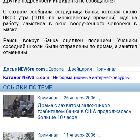
Другие подробности инцидента не сообщаются.
О захвате сообщила сотрудница банка, которая около
08:00 утра (10:00 по московскому времени), идя на
работу, заметила в окне вооруженного человека в
маске.
Район вокруг банка оцеплен полицией. Ученики
соседней школы были отправлены по домам, а занятия
отменены.
Досье NEWSru.com
::
Европа
::
Швейцария
::
Криминал
Каталог NEWSru.com
::
Информационные интернет-ресурсы
ССЫЛКИ ПО ТЕМЕ
Криминал
|
26 января 2006 г.,
Драма с захватом заложников
грабителем банка в США продолжалась
больше 10 часов
Криминал
|
11 января 2006 г.,