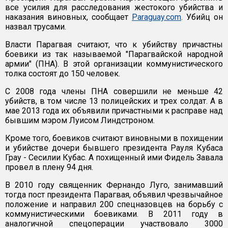
все усилия для расследования жестокого убийства и
наказания виновных, сообщает
Paraguay.com
. Убийц он
назвал трусами.
Власти Парагвая считают, что к убийству причастны
боевики из так называемой "Парагвайской народной
армии" (ПНА). В этой организации коммунистического
толка состоят до 150 человек.
С 2008 года члены ПНА совершили не меньше 42
убийств, в том числе 13 полицейских и трех солдат. А в
мае 2013 года их объявили причастными к расправе над
бывшим мэром Луисом Линдстроном.
Кроме того, боевиков считают виновными в похищении
и убийстве дочери бывшего президента Рауля Кубаса
Грау - Сесилии Кубас. А похищенный ими Фидель Завала
провел в плену 94 дня.
В 2010 году священник Фернандо Луго, занимавший
тогда пост президента Парагвая, объявил чрезвычайное
положение и направил 200 спецназовцев на борьбу с
коммунистическими боевиками. В 2011 году в
аналогичной спецоперации участвовало 3000