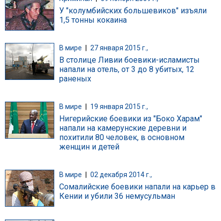
У "колумбийских большевиков" изъяли
1,5 тонны кокаина
В мире
|
27 января 2015 г.,
В столице Ливии боевики-исламисты
напали на отель, от 3 до 8 убитых, 12
раненых
В мире
|
19 января 2015 г.,
Нигерийские боевики из "Боко Харам"
напали на камерунские деревни и
похитили 80 человек, в основном
женщин и детей
В мире
|
02 декабря 2014 г.,
Сомалийские боевики напали на карьер в
Кении и убили 36 немусульман