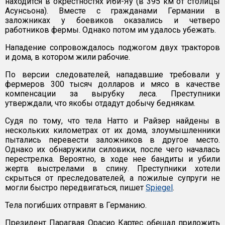
находится в окрестностях Иби-Яу (в 395 км от столицы
Асунсьона). Вместе с гражданами Германии в
заложниках у боевиков оказались и четверо
работников фермы. Однако потом им удалось убежать.
Нападение сопровождалось поджогом двух тракторов
и дома, в котором жили рабочие.
По версии следователей, нападавшие требовали у
фермеров 300 тысяч долларов и мясо в качестве
компенсации за вырубку леса. Преступники
утверждали, что якобы отдадут добычу беднякам.
Судя по тому, что тела Натто и Райзер найдены в
нескольких километрах от их дома, злоумышленники
пытались перевести заложников в другое место.
Однако их обнаружили силовики, после чего началась
перестрелка. Вероятно, в ходе нее бандиты и убили
жертв выстрелами в спину. Преступники хотели
скрыться от преследователей, а пожилые супруги не
могли быстро передвигаться, пишет
Spiegel
.
Тела погибших отправят в Германию.
Президент Парагвая Орасио Картес обещал приложить