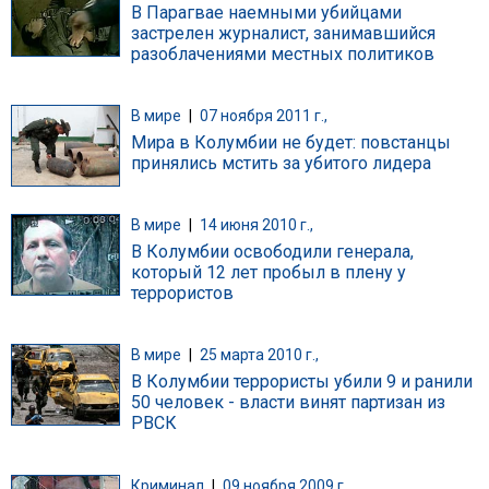
В Парагвае наемными убийцами
застрелен журналист, занимавшийся
разоблачениями местных политиков
В мире
|
07 ноября 2011 г.,
Мира в Колумбии не будет: повстанцы
принялись мстить за убитого лидера
В мире
|
14 июня 2010 г.,
В Колумбии освободили генерала,
который 12 лет пробыл в плену у
террористов
В мире
|
25 марта 2010 г.,
В Колумбии террористы убили 9 и ранили
50 человек - власти винят партизан из
РВСК
Криминал
|
09 ноября 2009 г.,